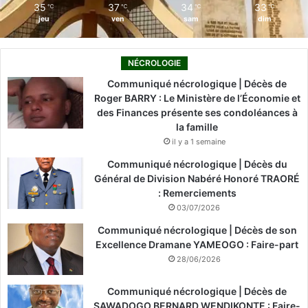
35
37
34
33
℃
℃
℃
℃
jeu
ven
sam
dim
NÉCROLOGIE
Communiqué nécrologique | Décès de
Roger BARRY : Le Ministère de l’Économie et
des Finances présente ses condoléances à
la famille
il y a 1 semaine
Communiqué nécrologique | Décès du
Général de Division Nabéré Honoré TRAORÉ
: Remerciements
03/07/2026
Communiqué nécrologique | Décès de son
Excellence Dramane YAMEOGO : Faire-part
28/06/2026
Communiqué nécrologique | Décès de
SAWADOGO BERNARD WENDIKONTE : Faire-