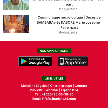
part
26/06/2026
Communiqué nécrologique | Décès de
BAMBARA née KABORE Marie Josephe :
Faire -part
01/06/2026
NOS APPLICATIONS
LIENS UTILES
Mentions Légales |
Charte groupe |
Contact
Publicité
|
Webmail |
Equipe B24
Tél : +( 226) 25-33-38-30
Email: info[at]burkina24.com