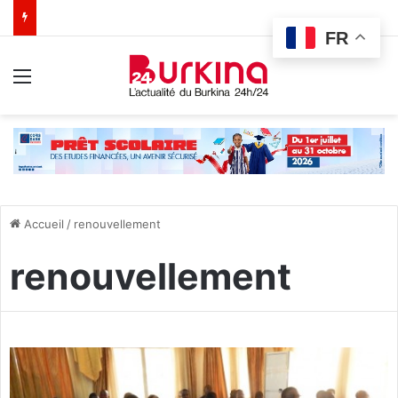
FR
Menu
Accueil
/
renouvellement
renouvellement