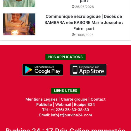
part
26/06/2026
Communiqué nécrologique | Décès de
BAMBARA née KABORE Marie Josephe :
Faire -part
01/06/2026
NOS APPLICATIONS
LIENS UTILES
Mentions Légales |
Charte groupe |
Contact
Publicité
|
Webmail |
Equipe B24
Tél : +( 226) 25-33-38-30
Email: info[at]burkina24.com