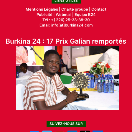
LIENS UTILES
Mentions Légales |
Charte groupe |
Contact
Publicité
|
Webmail |
Equipe B24
Tél : +( 226) 25-33-38-30
Email: info[at]burkina24.com
Burkina 24 : 17 Prix Galian remportés
SUIVEZ-NOUS SUR