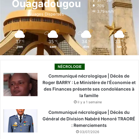
Ouagadougou
37º - 26º
70%
o
i
e
r
3.79 km/h
Nuages Dispersés
k
n
a
m
37
35
34
33
℃
℃
℃
℃
ven
sam
dim
lun
NÉCROLOGIE
Communiqué nécrologique | Décès de
Roger BARRY : Le Ministère de l’Économie et
des Finances présente ses condoléances à
la famille
il y a 1 semaine
Communiqué nécrologique | Décès du
Général de Division Nabéré Honoré TRAORÉ
: Remerciements
03/07/2026