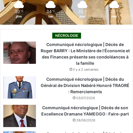
m
30
34
35
35
℃
℃
℃
℃
dim
lun
mar
mer
NÉCROLOGIE
Communiqué nécrologique | Décès de
Roger BARRY : Le Ministère de l’Économie et
des Finances présente ses condoléances à
la famille
il y a 2 semaines
Communiqué nécrologique | Décès du
Général de Division Nabéré Honoré TRAORÉ
: Remerciements
03/07/2026
Communiqué nécrologique | Décès de son
Excellence Dramane YAMEOGO : Faire-part
28/06/2026