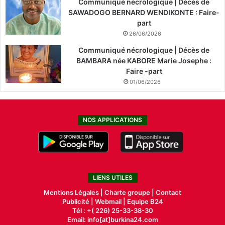
Communiqué nécrologique | Décès de
SAWADOGO BERNARD WENDIKONTE : Faire-
part
26/06/2026
Communiqué nécrologique | Décès de
BAMBARA née KABORE Marie Josephe :
Faire -part
01/06/2026
NOS APPLICATIONS
LIENS UTILES
Mentions Légales |
Charte groupe |
Contact
Publicité
|
Webmail |
Equipe B24
Tél : +( 226) 25-33-38-30
Email: info[at]burkina24.com