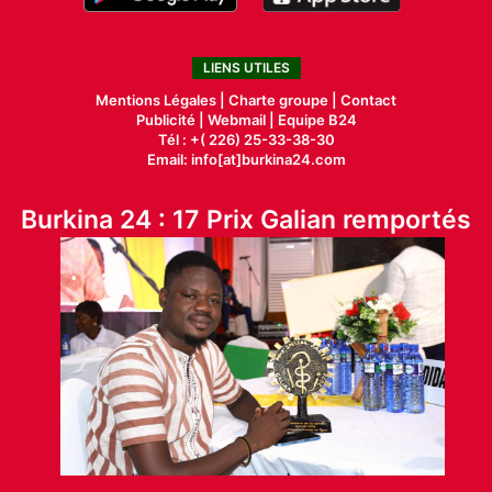
LIENS UTILES
Mentions Légales |
Charte groupe |
Contact
Publicité
|
Webmail |
Equipe B24
Tél : +( 226) 25-33-38-30
Email: info[at]burkina24.com
Burkina 24 : 17 Prix Galian remportés