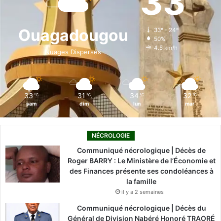
33
b
e
u
a
o
o
d
b
g
k
Ouagadougou
33º - 24º
50%
o
i
e
r
4.5 km/h
Nuages Dispersés
k
n
a
m
33
31
34
32
℃
℃
℃
℃
sam
dim
lun
mar
NÉCROLOGIE
Communiqué nécrologique | Décès de
Roger BARRY : Le Ministère de l’Économie et
des Finances présente ses condoléances à
la famille
il y a 2 semaines
Communiqué nécrologique | Décès du
Général de Division Nabéré Honoré TRAORÉ