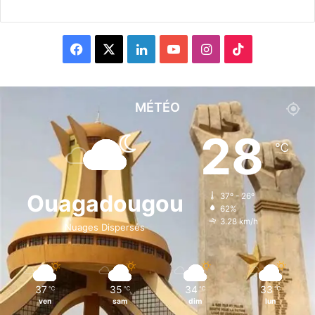
F
X
L
Y
I
T
a
i
o
n
i
c
n
u
s
k
MÉTÉO
e
k
T
t
T
28
℃
b
e
u
a
o
o
d
b
g
k
Ouagadougou
37º - 26º
62%
o
i
e
r
3.28 km/h
Nuages Dispersés
k
n
a
m
37
35
34
33
℃
℃
℃
℃
ven
sam
dim
lun