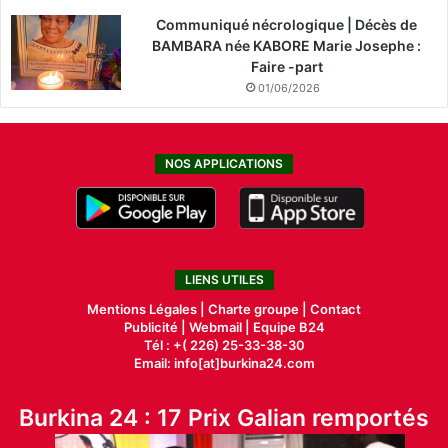
Communiqué nécrologique | Décès de
BAMBARA née KABORE Marie Josephe :
Faire -part
01/06/2026
NOS APPLICATIONS
LIENS UTILES
Mentions Légales |
Charte groupe |
Contact
Publicité
|
Webmail |
Equipe B24
Tél : +( 226) 25-33-38-30
Email: info[at]burkina24.com
Burkina 24 : 17 Prix Galian remportés