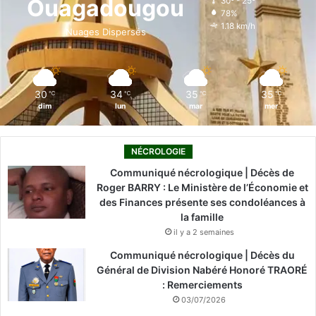
Ouagadougou
30º - 25º
78%
o
i
e
r
1.18 km/h
Nuages Dispersés
k
n
a
m
30
34
35
35
℃
℃
℃
℃
dim
lun
mar
mer
NÉCROLOGIE
Communiqué nécrologique | Décès de
Roger BARRY : Le Ministère de l’Économie et
des Finances présente ses condoléances à
la famille
il y a 2 semaines
Communiqué nécrologique | Décès du
Général de Division Nabéré Honoré TRAORÉ
: Remerciements
03/07/2026