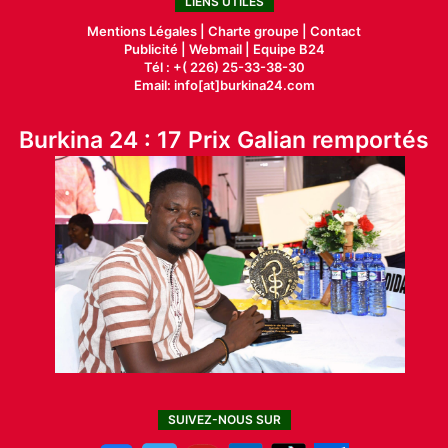
LIENS UTILES
Mentions Légales |
Charte groupe |
Contact
Publicité
|
Webmail |
Equipe B24
Tél : +( 226) 25-33-38-30
Email: info[at]burkina24.com
Burkina 24 : 17 Prix Galian remportés
SUIVEZ-NOUS SUR