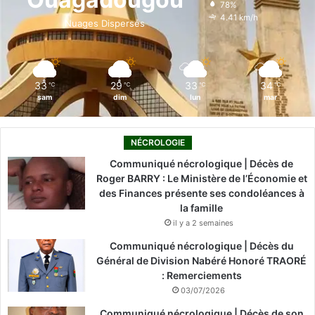
78%
o
i
e
r
4.41 km/h
Nuages Dispersés
k
n
a
m
33
29
33
34
℃
℃
℃
℃
sam
dim
lun
mar
NÉCROLOGIE
Communiqué nécrologique | Décès de
Roger BARRY : Le Ministère de l’Économie et
des Finances présente ses condoléances à
la famille
il y a 2 semaines
Communiqué nécrologique | Décès du
Général de Division Nabéré Honoré TRAORÉ
: Remerciements
03/07/2026
Communiqué nécrologique | Décès de son