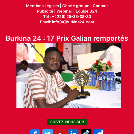
Mentions Légales |
Charte groupe |
Contact
Publicité
|
Webmail |
Equipe B24
Tél : +( 226) 25-33-38-30
Email: info[at]burkina24.com
Burkina 24 : 17 Prix Galian remportés
SUIVEZ-NOUS SUR