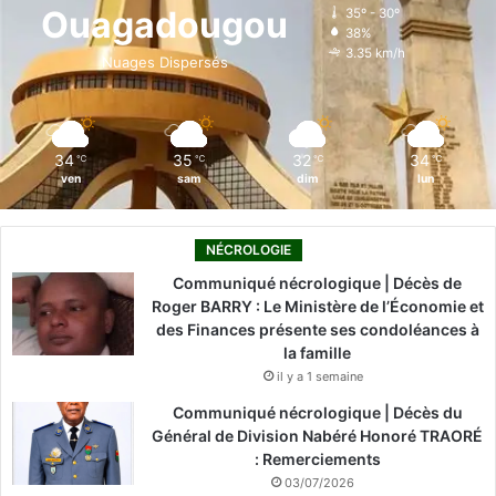
o
d
b
g
k
Ouagadougou
35º - 30º
38%
o
i
e
r
3.35 km/h
Nuages Dispersés
k
n
a
m
34
35
32
34
℃
℃
℃
℃
ven
sam
dim
lun
NÉCROLOGIE
Communiqué nécrologique | Décès de
Roger BARRY : Le Ministère de l’Économie et
des Finances présente ses condoléances à
la famille
il y a 1 semaine
Communiqué nécrologique | Décès du
Général de Division Nabéré Honoré TRAORÉ
: Remerciements
03/07/2026