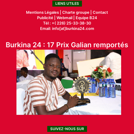
LIENS UTILES
Mentions Légales |
Charte groupe |
Contact
Publicité
|
Webmail |
Equipe B24
Tél : +( 226) 25-33-38-30
Email: info[at]burkina24.com
Burkina 24 : 17 Prix Galian remportés
SUIVEZ-NOUS SUR