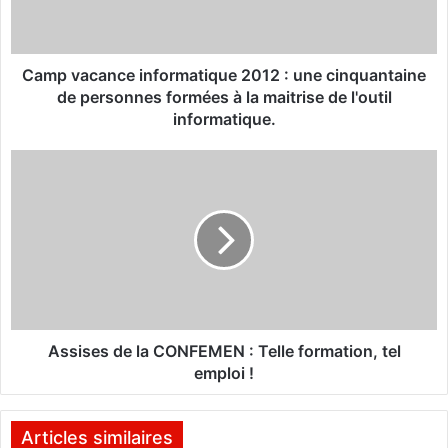
c
a
n
c
Camp vacance informatique 2012 : une cinquantaine
e
de personnes formées à la maitrise de l'outil
i
informatique.
n
f
A
o
s
r
s
m
i
a
s
t
e
i
s
q
d
u
e
e
l
Assises de la CONFEMEN : Telle formation, tel
2
a
emploi !
0
C
1
O
2
N
Articles similaires