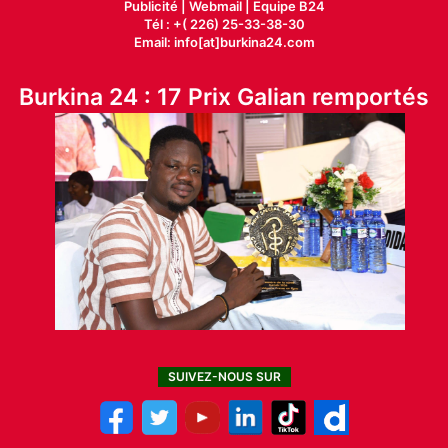
Publicité
|
Webmail |
Equipe B24
Tél : +( 226) 25-33-38-30
Email: info[at]burkina24.com
Burkina 24 : 17 Prix Galian remportés
SUIVEZ-NOUS SUR