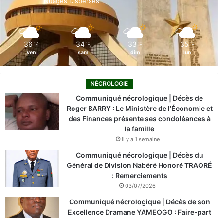
Nuages Dispersés
k
n
a
m
36
34
33
35
℃
℃
℃
℃
ven
sam
dim
lun
NÉCROLOGIE
Communiqué nécrologique | Décès de
Roger BARRY : Le Ministère de l’Économie et
des Finances présente ses condoléances à
la famille
il y a 1 semaine
Communiqué nécrologique | Décès du
Général de Division Nabéré Honoré TRAORÉ
: Remerciements
03/07/2026
Communiqué nécrologique | Décès de son
Excellence Dramane YAMEOGO : Faire-part