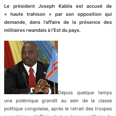
Le président Joseph Kabila est accusé de
v
o
« haute trahison » par son opposition qui
y
demande, dans l’affaire de la présence des
e
militaires rwandais à l’Est du pays.
r
u
n
c
o
u
r
r
i
e
Depuis quelque temps
l
une polémique grandit au sein de la classe
politique congolaise, après le retrait des troupes