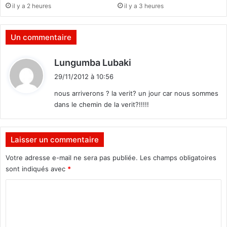
il y a 2 heures
il y a 3 heures
o
e
n
l
n
e
Un commentaire
e
m
s
p
d
Lungumba Lubaki
f
l
i
o
o
29/11/2012 à 10:56
r
t
i
nous arriverons ? la verit? un jour car nous sommes
m
!
é
dans le chemin de la verit?!!!!!
:
e
s
à
Laisser un commentaire
l
a
Votre adresse e-mail ne sera pas publiée.
Les champs obligatoires
m
sont indiqués avec
*
a
C
i
t
o
r
m
i