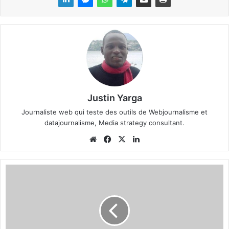
Justin Yarga
Journaliste web qui teste des outils de Webjournalisme et
datajournalisme, Media strategy consultant.
We
Fa
X
Lin
bsi
ce
ke
te
bo
din
C
ok
a
m
p
v
a