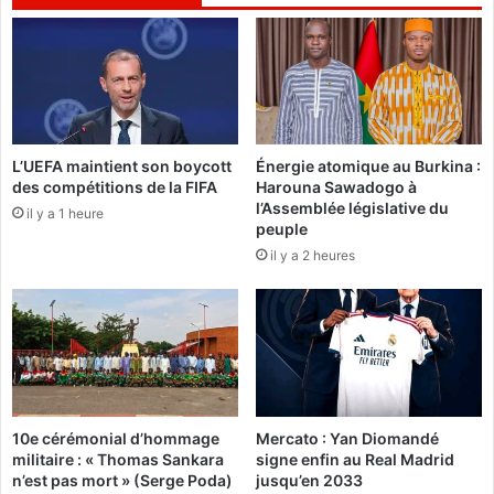
:
F
u
E
n
M
e
E
c
N
i
:
n
T
q
L’UEFA maintient son boycott
Énergie atomique au Burkina :
e
des compétitions de la FIFA
Harouna Sawadogo à
u
l
l’Assemblée législative du
a
il y a 1 heure
l
peuple
n
e
il y a 2 heures
t
f
a
o
i
r
n
m
e
a
d
t
e
i
p
o
10e cérémonial d’hommage
Mercato : Yan Diomandé
e
n
militaire : « Thomas Sankara
signe enfin au Real Madrid
r
,
n’est pas mort » (Serge Poda)
jusqu’en 2033
s
t