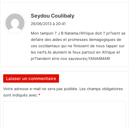
n
o
t
r
d
Seydou Coulibaly
r
m
i
e
e
26/06/2013 à 20:41
t
l
Mon tampon ? J B Natama.l'Afrique doit ? pr?sent se
e
defaire des aides et promesses demagogiques de
:
s
ces occidantaux qui ne finissent de nous tapper sur
2
les nerfs.Ils alument le feux partout en Afrique et
p
pr?tandent etre nos sauveures;YANA6MAR!
a
y
s
e
Laisser un commentaire
n
Votre adresse e-mail ne sera pas publiée.
Les champs obligatoires
j
sont indiqués avec
*
u
i
C
l
l
o
e
m
t