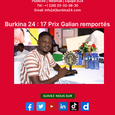
Publicité
|
Webmail |
Equipe B24
Tél : +( 226) 25-33-38-30
Email: info[at]burkina24.com
Burkina 24 : 17 Prix Galian remportés
SUIVEZ-NOUS SUR