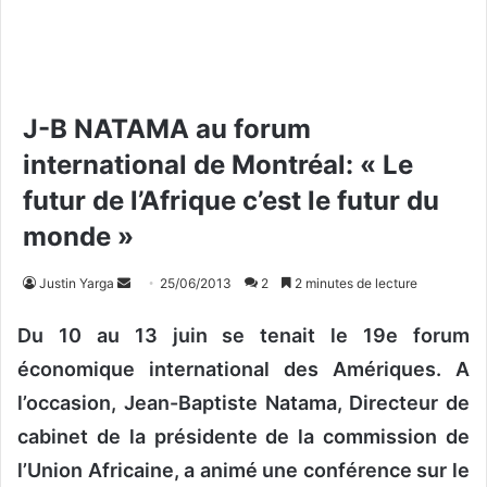
J-B NATAMA au forum
international de Montréal: « Le
futur de l’Afrique c’est le futur du
monde »
Justin Yarga
E
25/06/2013
2
2 minutes de lecture
n
Du 10 au 13 juin se tenait le 19e forum
v
o
économique international des Amériques. A
y
l’occasion, Jean-Baptiste Natama, Directeur de
e
cabinet de la présidente de la commission de
r
u
l’Union Africaine, a animé une conférence sur le