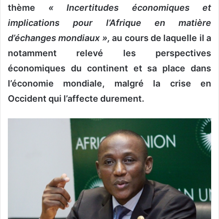
n
thème
« Incertitudes économiques et
c
implications pour l’Afrique en matière
o
d’échanges mondiaux »,
au cours de laquelle il a
u
r
notamment relevé les perspectives
r
économiques du continent et sa place dans
i
l’économie mondiale, malgré la crise en
e
l
Occident qui l’affecte durement.