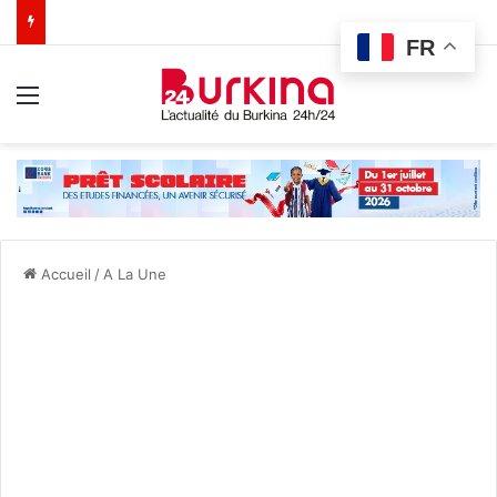
FR
Menu
Accueil
/
A La Une