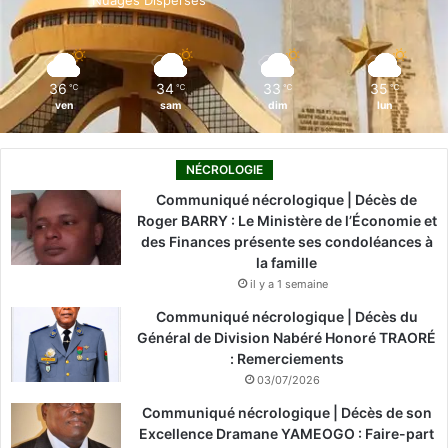
k
n
a
m
36
34
33
35
℃
℃
℃
℃
ven
sam
dim
lun
NÉCROLOGIE
Communiqué nécrologique | Décès de
Roger BARRY : Le Ministère de l’Économie et
des Finances présente ses condoléances à
la famille
il y a 1 semaine
Communiqué nécrologique | Décès du
Général de Division Nabéré Honoré TRAORÉ
: Remerciements
03/07/2026
Communiqué nécrologique | Décès de son
Excellence Dramane YAMEOGO : Faire-part