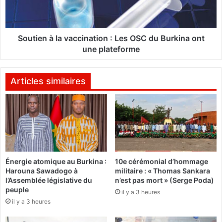
d
n
j
à
a
l
n
a
Soutien à la vaccination : Les OSC du Burkina ont
:
v
une plateforme
L
a
e
c
p
c
Articles similaires
r
i
o
n
c
a
h
t
a
i
i
o
n
n
Énergie atomique au Burkina :
10e cérémonial d’hommage
c
:
Harouna Sawadogo à
militaire : « Thomas Sankara
o
L
l’Assemblée législative du
n’est pas mort » (Serge Poda)
n
e
peuple
il y a 3 heures
s
s
il y a 3 heures
e
O
i
S