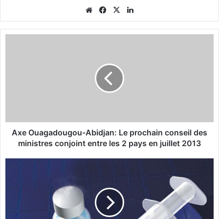
We
Fa
X
Lin
bsi
ce
ke
te
bo
din
A
ok
x
e
O
u
a
g
a
d
o
Axe Ouagadougou-Abidjan: Le prochain conseil des
u
ministres conjoint entre les 2 pays en juillet 2013
g
o
S
u
o
-
u
A
t
b
i
i
e