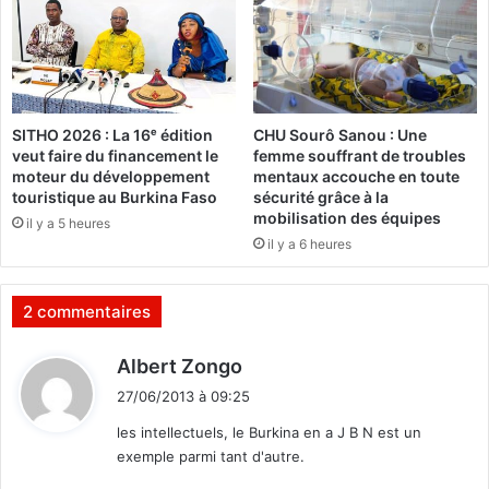
l
C
d
d
e
u
s
B
m
u
i
r
SITHO 2026 : La 16ᵉ édition
CHU Sourô Sanou : Une
n
k
veut faire du financement le
femme souffrant de troubles
i
i
moteur du développement
mentaux accouche en toute
s
n
touristique au Burkina Faso
sécurité grâce à la
t
a
mobilisation des équipes
il y a 5 heures
r
o
il y a 6 heures
e
n
s
t
c
u
2 commentaires
o
n
n
e
d
Albert Zongo
j
p
i
o
l
27/06/2013 à 09:25
t
i
a
les intellectuels, le Burkina en a J B N est un
n
t
exemple parmi tant d'autre.
t
:
e
e
f