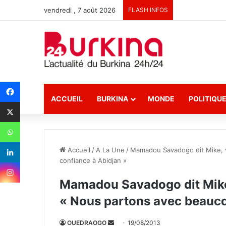
vendredi , 7 août 2026
FLASH INFOS
ACCUEIL
BURKINA
MONDE
POLITIQU
Accueil
/
A La Une
/
Mamadou Savadogo dit Mike, v
confiance à Abidjan »
Mamadou Savadogo dit Mike,
« Nous partons avec beauco
OUEDRAOGO
E
19/08/2013