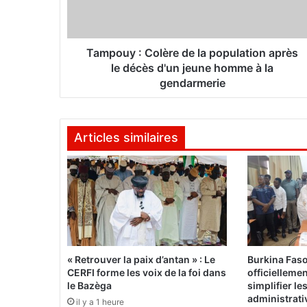
y
:
C
o
Tampouy : Colère de la population après
l
le décès d'un jeune homme à la
è
gendarmerie
r
e
d
Articles similaires
e
l
a
p
o
p
u
l
a
« Retrouver la paix d’antan » : Le
Burkina Fas
t
CERFI forme les voix de la foi dans
officielleme
i
le Bazèga
simplifier l
o
administrati
il y a 1 heure