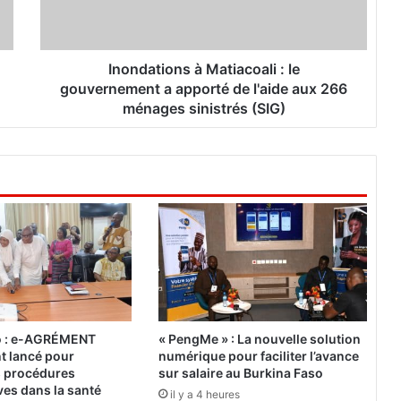
t
i
o
n
Inondations à Matiacoali : le
s
gouvernement a apporté de l'aide aux 266
à
ménages sinistrés (SIG)
M
a
t
i
a
c
o
a
l
i
:
l
o : e-AGRÉMENT
« PengMe » : La nouvelle solution
e
nt lancé pour
numérique pour faciliter l’avance
g
es procédures
sur salaire au Burkina Faso
o
ves dans la santé
il y a 4 heures