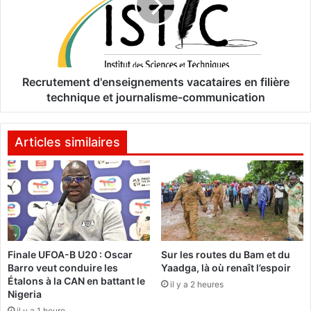
s
u
a
t
c
e
t
m
e
e
u
n
Recrutement d'enseignements vacataires en filière
r
t
technique et journalisme-communication
s
d
s
'
i
e
Articles similaires
g
n
n
s
e
e
n
i
t
g
u
n
n
e
Finale UFOA-B U20 : Oscar
Sur les routes du Bam et du
p
m
Barro veut conduire les
Yaadga, là où renaît l’espoir
a
e
Étalons à la CAN en battant le
c
il y a 2 heures
n
Nigeria
t
t
il y a 1 heure