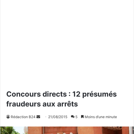
Concours directs : 12 présumés
fraudeurs aux arrêts
Rédaction B24
E
21/08/2015
5
Moins d’une minute
n
v