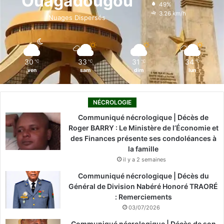
Ouagadougou
49%
o
i
e
r
3.26 km/h
Nuages Dispersés
k
n
a
m
30
33
31
34
℃
℃
℃
℃
ven
sam
dim
lun
NÉCROLOGIE
Communiqué nécrologique | Décès de
Roger BARRY : Le Ministère de l’Économie et
des Finances présente ses condoléances à
la famille
il y a 2 semaines
Communiqué nécrologique | Décès du
Général de Division Nabéré Honoré TRAORÉ
: Remerciements
03/07/2026
Communiqué nécrologique | Décès de son