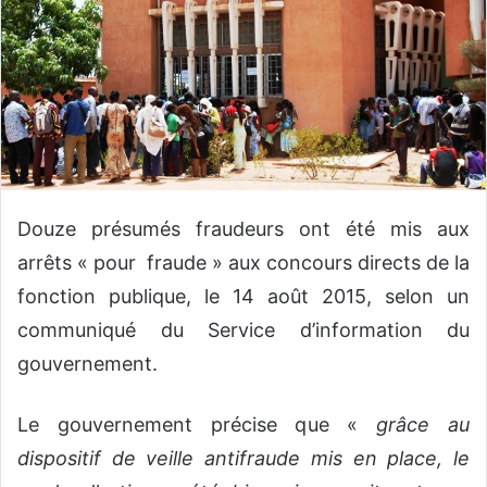
o
y
e
r
u
n
c
o
u
Douze présumés fraudeurs ont été mis aux
r
arrêts « pour fraude » aux concours directs de la
r
fonction publique, le 14 août 2015, selon un
i
communiqué du Service d’information du
e
l
gouvernement.
Le gouvernement précise que «
grâce au
dispositif de veille antifraude mis en place, le