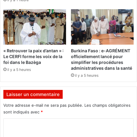
e
s
d
v
e
a
b
c
o
a
n
t
n
a
e
i
« Retrouver la paix d’antan » :
Burkina Faso : e-AGRÉMENT
c
r
Le CERFI forme les voix de la
officiellement lancé pour
o
e
foi dans le Bazèga
simplifier les procédures
n
s
administratives dans la santé
il y a 5 heures
d
e
il y a 5 heures
u
n
i
f
t
i
Laisser un commentaire
e
l
i
Votre adresse e-mail ne sera pas publiée.
Les champs obligatoires
è
sont indiqués avec
*
r
C
e
t
o
e