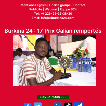
Mentions Légales |
Charte groupe |
Contact
Publicité
|
Webmail |
Equipe B24
Tél : +( 226) 25-33-38-30
Email: info[at]burkina24.com
Burkina 24 : 17 Prix Galian remportés
SUIVEZ-NOUS SUR