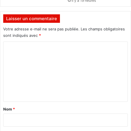
il y a 19 heures
j
h
a
a
n
n
Laisser un commentaire
d
i
Votre adresse e-mail ne sera pas publiée.
Les champs obligatoires
c
sont indiqués avec
*
a
C
p
é
o
s
m
m
e
n
t
a
Nom
*
i
r