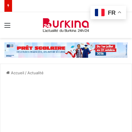
FR
Menu
Accueil
/
Actualité