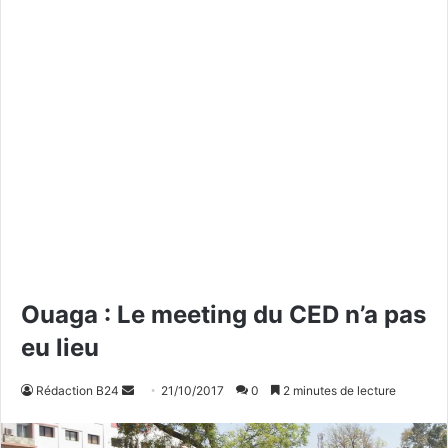
Ouaga : Le meeting du CED n’a pas
eu lieu
Rédaction B24
E
21/10/2017
0
2 minutes de lecture
n
v