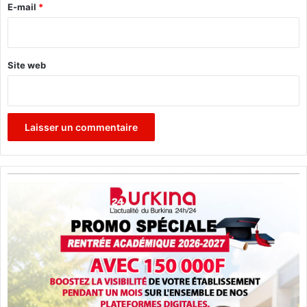
e
E-mail
*
*
Site web