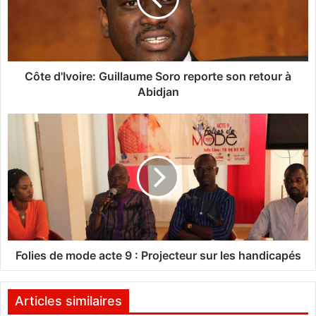
d
'
I
v
o
i
Côte d'Ivoire: Guillaume Soro reporte son retour à
r
Abidjan
e
:
F
G
o
u
l
i
i
l
e
l
s
a
d
u
e
m
m
e
o
Folies de mode acte 9 : Projecteur sur les handicapés
S
d
o
e
r
a
Articles similaires
o
c