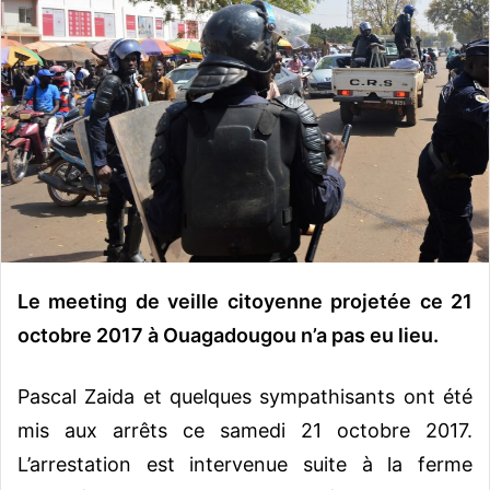
o
y
e
r
u
n
c
o
u
r
r
Le meeting de veille citoyenne projetée ce 21
i
e
octobre 2017 à Ouagadougou n’a pas eu lieu.
l
Pascal Zaida et quelques sympathisants ont été
mis aux arrêts ce samedi 21 octobre 2017.
L’arrestation est intervenue suite à la ferme