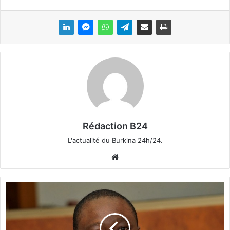
Rédaction B24
L'actualité du Burkina 24h/24.
We
bsi
te
C
ô
t
e