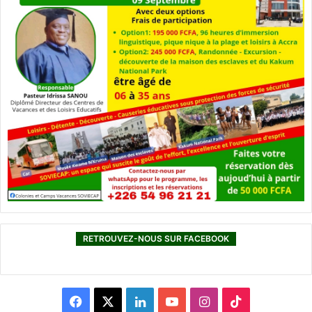
RETROUVEZ-NOUS SUR FACEBOOK
F
X
L
Y
I
T