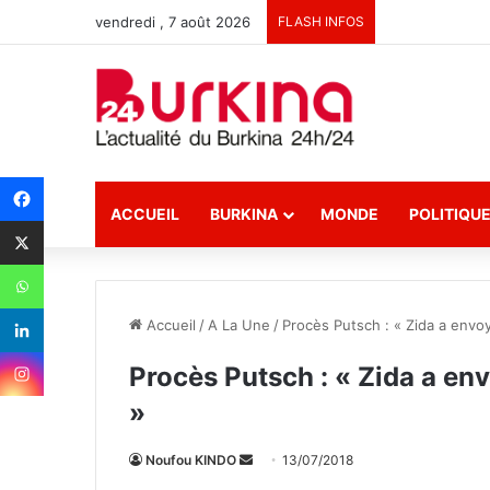
vendredi , 7 août 2026
FLASH INFOS
ACCUEIL
BURKINA
MONDE
POLITIQU
Accueil
/
A La Une
/
Procès Putsch : « Zida a envo
Procès Putsch : « Zida a en
»
Noufou KINDO
E
13/07/2018
n