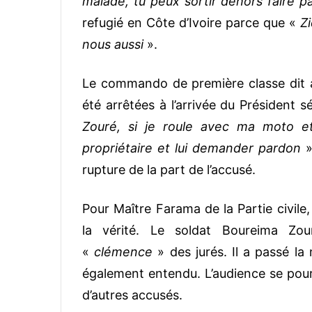
malade, tu peux sortir dehors faire pa
refugié en Côte d’Ivoire parce que «
Z
nous aussi
».
Le commando de première classe dit av
été arrêtées à l’arrivée du Président 
Zouré, si je roule avec ma moto e
propriétaire et lui demander pardon
»
rupture de la part de l’accusé.
Pour Maître Farama de la Partie civile
la vérité. Le soldat Boureima Zo
«
clémence
» des jurés. Il a passé l
également entendu. L’audience se poursu
d’autres accusés.