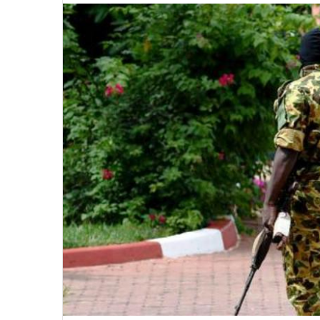
v
o
y
e
r
u
n
c
o
u
r
r
i
e
l