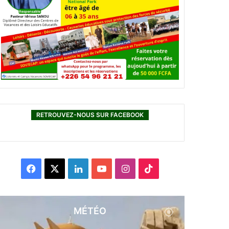
RETROUVEZ-NOUS SUR FACEBOOK
F
X
L
Y
I
T
a
i
o
n
i
c
n
u
s
k
MÉTÉO