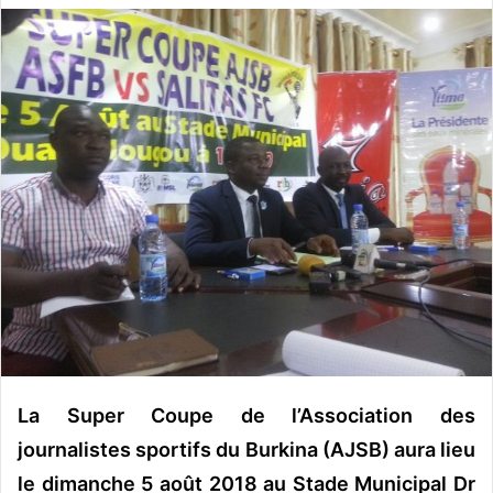
v
o
y
e
r
u
n
c
o
u
r
r
i
e
l
La Super Coupe de l’Association des
journalistes sportifs du Burkina (AJSB) aura lieu
le dimanche 5 août 2018 au Stade Municipal Dr