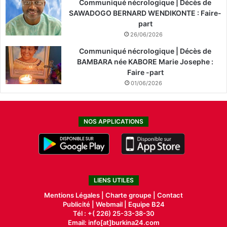
Communiqué nécrologique | Décès de
SAWADOGO BERNARD WENDIKONTE : Faire-
part
26/06/2026
Communiqué nécrologique | Décès de
BAMBARA née KABORE Marie Josephe :
Faire -part
01/06/2026
NOS APPLICATIONS
LIENS UTILES
Mentions Légales |
Charte groupe |
Contact
Publicité
|
Webmail |
Equipe B24
Tél : +( 226) 25-33-38-30
Email: info[at]burkina24.com