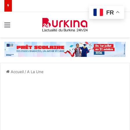
FR
Menu
Accueil
/
A La Une