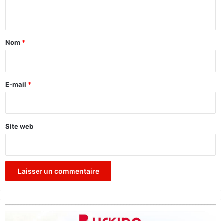
n
t
a
Nom
*
i
r
e
E-mail
*
*
Site web