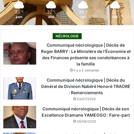
m
33
32
34
32
℃
℃
℃
℃
sam
dim
lun
mar
NÉCROLOGIE
Communiqué nécrologique | Décès de
Roger BARRY : Le Ministère de l’Économie et
des Finances présente ses condoléances à
la famille
il y a 2 semaines
Communiqué nécrologique | Décès du
Général de Division Nabéré Honoré TRAORÉ
: Remerciements
03/07/2026
Communiqué nécrologique | Décès de son
Excellence Dramane YAMEOGO : Faire-part
28/06/2026