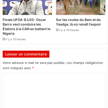
o
l
n
e
n
s
e
s
Finale UFOA-B U20 : Oscar
Sur les routes du Bam et du
o
Barro veut conduire les
Yaadga, là où renaît l’espoir
»
u
Étalons à la CAN en battant le
il y a 16 heures
f
Nigeria
f
il y a 16 heures
r
e
n
Laisser un commentaire
t
-
Votre adresse e-mail ne sera pas publiée.
Les champs obligatoires
i
sont indiqués avec
*
l
C
s
?
o
"
m
m
e