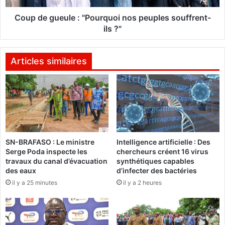
’
e
a
u
Coup de gueule : "Pourquoi nos peuples souffrent-
v
l
ils ?"
a
e
i
:
t
"
Articles similaires
c
P
o
o
n
u
f
r
i
q
a
u
n
o
SN-BRAFASO : Le ministre
Intelligence artificielle : Des
c
i
Serge Poda inspecte les
chercheurs créent 16 virus
e
n
travaux du canal d’évacuation
synthétiques capables
e
o
des eaux
d’infecter des bactéries
n
s
il y a 25 minutes
il y a 2 heures
p
p
e
e
r
u
s
p