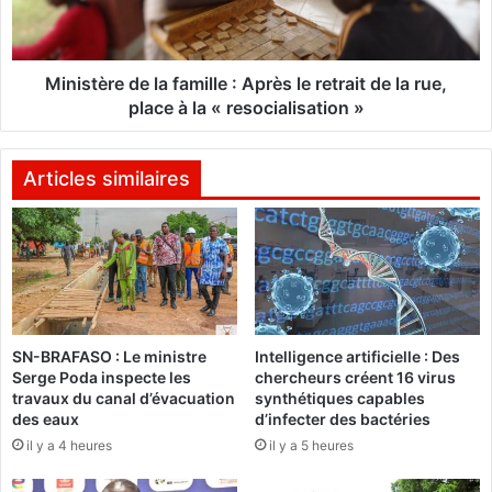
d
è
u
r
s
e
o
d
Ministère de la famille : Après le retrait de la rue,
u
e
place à la « resocialisation »
v
l
r
a
e
f
Articles similaires
n
a
t
m
l
i
e
l
f
l
e
e
u
:
SN-BRAFASO : Le ministre
Intelligence artificielle : Des
s
A
Serge Poda inspecte les
chercheurs créent 16 virus
u
p
travaux du canal d’évacuation
synthétiques capables
r
r
des eaux
d’infecter des bactéries
u
è
il y a 4 heures
il y a 5 heures
n
s
c
l