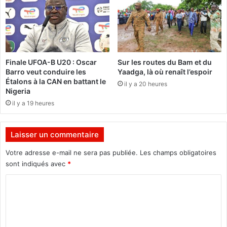
o
e
n
r
v
e
o
t
i
r
a
Finale UFOA-B U20 : Oscar
Sur les routes du Bam et du
i
Barro veut conduire les
Yaadga, là où renaît l’espoir
t
Étalons à la CAN en battant le
il y a 20 heures
d
Nigeria
e
il y a 19 heures
l
a
r
Laisser un commentaire
u
e
Votre adresse e-mail ne sera pas publiée.
Les champs obligatoires
,
sont indiqués avec
*
p
C
l
a
o
c
m
e
à