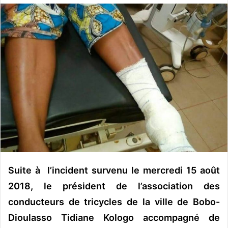
o
y
e
r
u
n
c
o
u
r
r
i
e
l
Suite à l’incident survenu le mercredi 15 août
2018, le président de l’association des
conducteurs de tricycles de la ville de Bobo-
Dioulasso Tidiane Kologo accompagné de