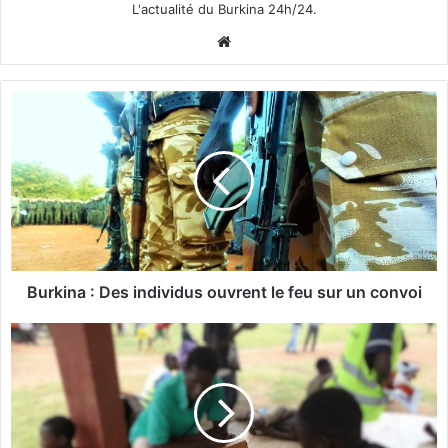
L'actualité du Burkina 24h/24.
We
bsi
te
B
u
r
k
i
n
a
:
D
e
Burkina : Des individus ouvrent le feu sur un convoi
s
i
M
n
i
d
n
i
i
v
s
i
t