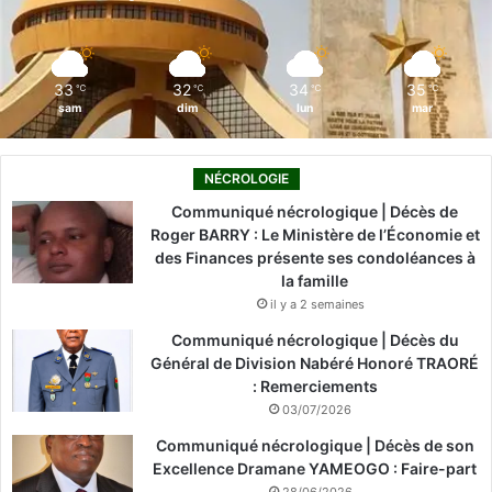
k
n
a
m
33
32
34
35
℃
℃
℃
℃
sam
dim
lun
mar
NÉCROLOGIE
Communiqué nécrologique | Décès de
Roger BARRY : Le Ministère de l’Économie et
des Finances présente ses condoléances à
la famille
il y a 2 semaines
Communiqué nécrologique | Décès du
Général de Division Nabéré Honoré TRAORÉ
: Remerciements
03/07/2026
Communiqué nécrologique | Décès de son
Excellence Dramane YAMEOGO : Faire-part
28/06/2026