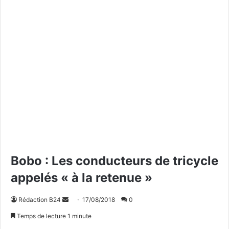
Bobo : Les conducteurs de tricycle
appelés « à la retenue »
Rédaction B24
E
17/08/2018
0
n
Temps de lecture 1 minute
v