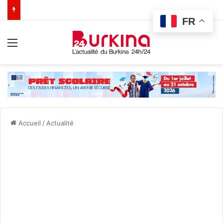
FR
Menu
Accueil
/
Actualité