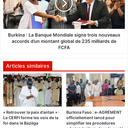
a
i
i
n
n
a
s
:
:
L
Burkina : La Banque Mondiale signe trois nouveaux
«
a
accords d’un montant global de 235 milliards de
B
FCFA
N
a
o
n
u
q
Articles similaires
s
u
n
e
e
M
s
o
o
n
m
d
m
i
e
« Retrouver la paix d’antan » :
Burkina Faso : e-AGRÉMENT
a
Le CERFI forme les voix de la
officiellement lancé pour
s
l
foi dans le Bazèga
simplifier les procédures
p
e