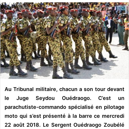
v
o
y
e
r
u
n
c
o
u
r
r
Au Tribunal militaire, chacun a son tour devant
i
e
le Juge Seydou Ouédraogo. C’est un
l
parachutiste-commando spécialisé en pilotage
moto qui s’est présenté à la barre ce mercredi
22 août 2018. Le Sergent Ouédraogo Zoubélé