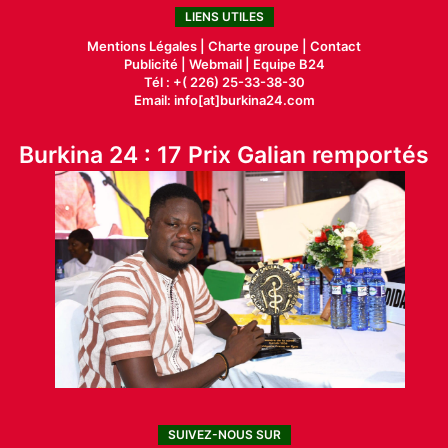
LIENS UTILES
Mentions Légales |
Charte groupe |
Contact
Publicité
|
Webmail |
Equipe B24
Tél : +( 226) 25-33-38-30
Email: info[at]burkina24.com
Burkina 24 : 17 Prix Galian remportés
SUIVEZ-NOUS SUR