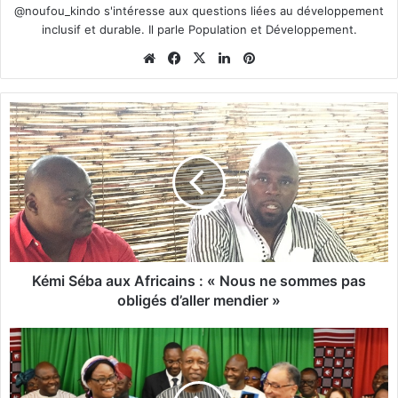
@noufou_kindo s'intéresse aux questions liées au développement
inclusif et durable. Il parle Population et Développement.
We
Fa
X
Lin
Pin
bsi
ce
ke
ter
te
bo
din
est
K
ok
é
m
i
S
é
b
a
a
u
Kémi Séba aux Africains : « Nous ne sommes pas
x
obligés d’aller mendier »
A
f
B
r
u
i
r
c
k