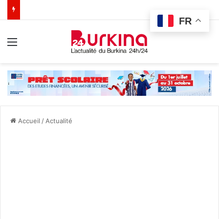
FR
Menu
Accueil
/
Actualité