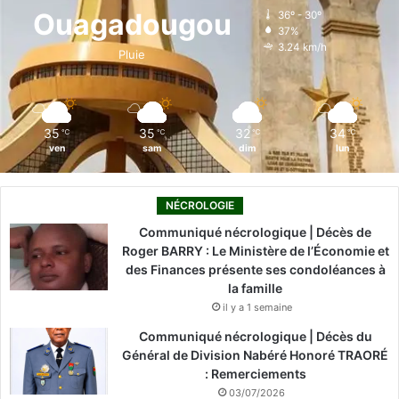
o
d
b
g
k
Ouagadougou
36º - 30º
37%
o
i
e
r
3.24 km/h
Pluie
k
n
a
m
35
35
32
34
℃
℃
℃
℃
ven
sam
dim
lun
NÉCROLOGIE
Communiqué nécrologique | Décès de
Roger BARRY : Le Ministère de l’Économie et
des Finances présente ses condoléances à
la famille
il y a 1 semaine
Communiqué nécrologique | Décès du
Général de Division Nabéré Honoré TRAORÉ
: Remerciements
03/07/2026