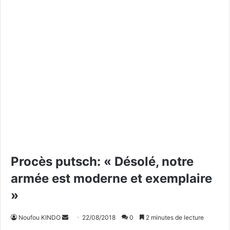
Procès putsch: « Désolé, notre
armée est moderne et exemplaire
»
Noufou KINDO
E
22/08/2018
0
2 minutes de lecture
n