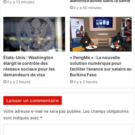
administratives dans la santé
a
il y a 13 minutes
s
il y a 40 minutes
s
i
o
g
b
n
l
e
i
t
g
r
é
o
s
i
États-Unis : Washington
« PengMe » : La nouvelle
d
s
élargit le contrôle des
solution numérique pour
’
n
réseaux sociaux pour les
faciliter l’avance sur salaire au
a
o
demandeurs de visa
Burkina Faso
l
u
il y a 2 heures
il y a 3 heures
l
v
e
e
r
a
Laisser un commentaire
m
u
e
x
Votre adresse e-mail ne sera pas publiée.
Les champs obligatoires
n
a
sont indiqués avec
*
d
c
i
C
c
e