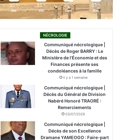
35
35
35
33
℃
℃
℃
℃
jeu
ven
sam
dim
NÉCROLOGIE
Communiqué nécrologique |
Décès de Roger BARRY : Le
Ministère de l’Économie et des
Finances présente ses
condoléances à la famille
il y a 1 semaine
Communiqué nécrologique |
Décès du Général de Division
Nabéré Honoré TRAORÉ :
Remerciements
03/07/2026
Communiqué nécrologique |
Décès de son Excellence
Dramane YAMEOGO : Faire-part