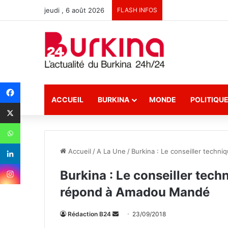
jeudi , 6 août 2026
FLASH INFOS
ACCUEIL
BURKINA
MONDE
POLITIQU
Accueil
/
A La Une
/
Burkina : Le conseiller techn
Burkina : Le conseiller tech
répond à Amadou Mandé
Rédaction B24
E
23/09/2018
n