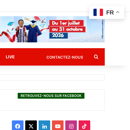
FR
Rechercher
LIVE
CONTACTEZ-NOUS
RETROUVEZ-NOUS SUR FACEBOOK
F
X
L
Y
I
T