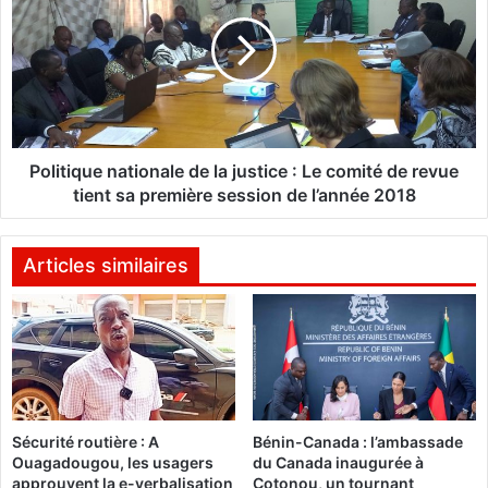
t
l
o
i
u
t
i
i
l
q
l
u
e
e
s
n
Politique nationale de la justice : Le comité de revue
»
a
tient sa première session de l’année 2018
d
t
e
i
A
o
Articles similaires
n
n
d
a
r
l
é
e
a
d
B
e
e
l
Sécurité routière : A
Bénin-Canada : l’ambassade
s
a
Ouagadougou, les usagers
du Canada inaugurée à
c
j
approuvent la e-verbalisation
Cotonou, un tournant
o