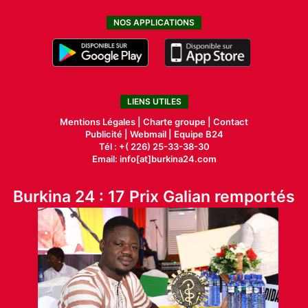
NOS APPLICATIONS
LIENS UTILES
Mentions Légales |
Charte groupe |
Contact
Publicité
|
Webmail |
Equipe B24
Tél : +( 226) 25-33-38-30
Email: info[at]burkina24.com
Burkina 24 : 17 Prix Galian remportés