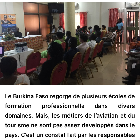
v
o
y
e
r
u
n
c
o
u
r
r
Le Burkina Faso regorge de plusieurs écoles de
i
e
formation professionnelle dans divers
l
domaines. Mais, les métiers de l’aviation et du
tourisme ne sont pas assez développés dans le
pays. C’est un constat fait par les responsables