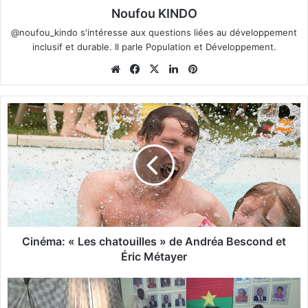
Noufou KINDO
@noufou_kindo s'intéresse aux questions liées au développement
inclusif et durable. Il parle Population et Développement.
We
Fa
X
Lin
Pin
bsi
ce
ke
ter
te
bo
din
est
C
ok
i
n
é
m
a
:
«
L
e
Cinéma: « Les chatouilles » de Andréa Bescond et
s
Éric Métayer
c
h
P
a
o