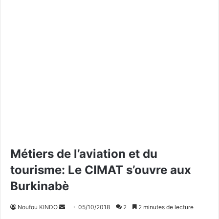
Métiers de l’aviation et du
tourisme: Le CIMAT s’ouvre aux
Burkinabè
Noufou KINDO
E
05/10/2018
2
2 minutes de lecture
n