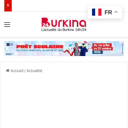
FR
Menu
Accueil
/
Actualité