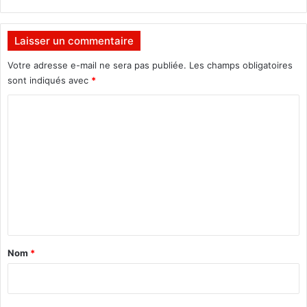
o
n
d
Laisser un commentaire
e
l
Votre adresse e-mail ne sera pas publiée.
Les champs obligatoires
’
sont indiqués avec
*
a
C
n
n
o
é
m
e
2
m
0
e
1
8
n
t
a
Nom
*
i
r