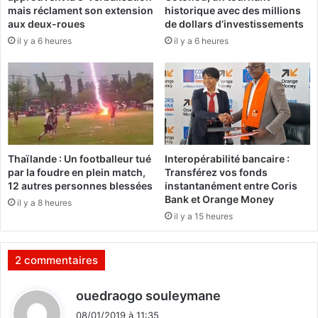
u
mais réclament son extension
historique avec des millions
n
s
aux deux-roues
de dollars d’investissements
d
t
il y a 6 heures
il y a 6 heures
e
i
t
c
É
e
r
i
:
c
L
M
e
é
c
Thaïlande : Un footballeur tué
Interopérabilité bancaire :
t
o
par la foudre en plein match,
Transférez vos fonds
a
m
12 autres personnes blessées
instantanément entre Coris
y
i
Bank et Orange Money
il y a 8 heures
e
t
il y a 15 heures
r
é
d
e
2 commentaires
r
e
d
ouedraogo souleymane
v
i
u
08/01/2019 à 11:35