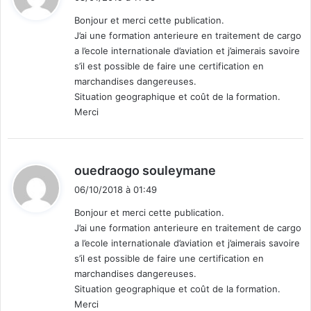
t
e
Bonjour et merci cette publication.
t
J’ai une formation anterieure en traitement de cargo
:
i
a l’ecole internationale d’aviation et j’aimerais savoire
e
s’il est possible de faire une certification en
n
marchandises dangereuses.
t
Situation geographique et coût de la formation.
s
Merci
a
p
r
e
d
ouedraogo souleymane
m
i
i
06/10/2018 à 01:49
t
è
Bonjour et merci cette publication.
r
J’ai une formation anterieure en traitement de cargo
e
:
a l’ecole internationale d’aviation et j’aimerais savoire
s
s’il est possible de faire une certification en
e
s
marchandises dangereuses.
s
Situation geographique et coût de la formation.
i
Merci