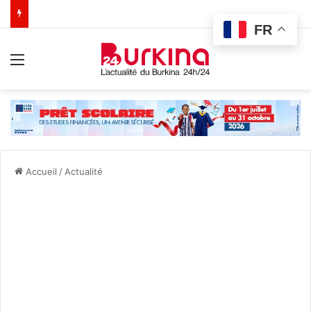
FR
Menu
Accueil
/
Actualité