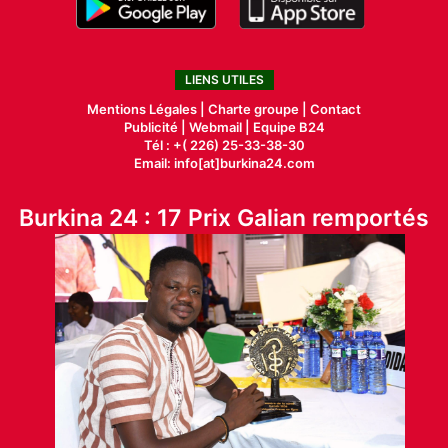
LIENS UTILES
Mentions Légales |
Charte groupe |
Contact
Publicité
|
Webmail |
Equipe B24
Tél : +( 226) 25-33-38-30
Email: info[at]burkina24.com
Burkina 24 : 17 Prix Galian remportés