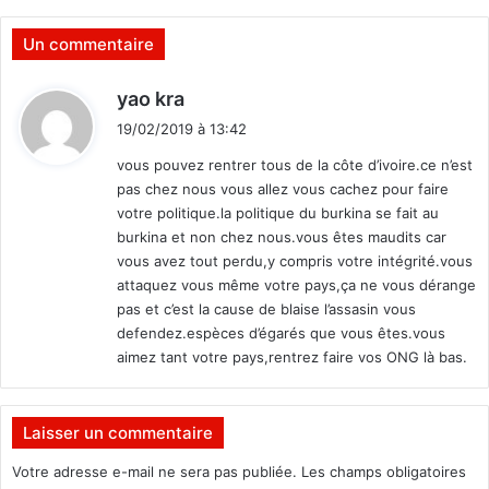
n
e
"
1
Un commentaire
8
0
d
yao kra
0
i
d
19/02/2019 à 13:42
t
é
vous pouvez rentrer tous de la côte d’ivoire.ce n’est
f
pas chez nous vous allez vous cachez pour faire
i
:
votre politique.la politique du burkina se fait au
c
burkina et non chez nous.vous êtes maudits car
i
e
vous avez tout perdu,y compris votre intégrité.vous
n
attaquez vous même votre pays,ça ne vous dérange
t
pas et c’est la cause de blaise l’assasin vous
s
defendez.espèces d’égarés que vous êtes.vous
m
aimez tant votre pays,rentrez faire vos ONG là bas.
e
n
t
Laisser un commentaire
a
u
Votre adresse e-mail ne sera pas publiée.
Les champs obligatoires