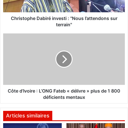
p
h
e
Christophe Dabiré investi : "Nous l’attendons sur
D
terrain"
a
b
C
i
ô
r
t
é
e
i
d
n
’
v
I
e
v
s
o
t
i
Côte d’Ivoire : L’ONG Fateb « délivre » plus de 1 800
i
r
déficients mentaux
:
e
"
:
N
L
Articles similaires
o
’
u
O