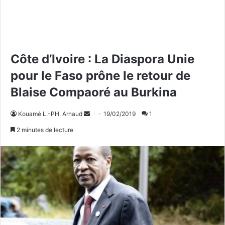
Côte d’Ivoire : La Diaspora Unie
pour le Faso prône le retour de
Blaise Compaoré au Burkina
Kouamé L.-PH. Arnaud
E
19/02/2019
1
n
2 minutes de lecture
v
o
y
e
r
u
n
c