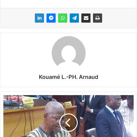
Kouamé L.-PH. Arnaud
C
h
r
i
s
t
o