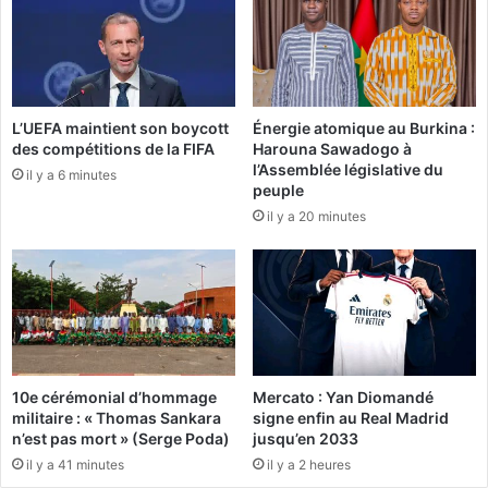
s
N
l
G
’
F
a
a
t
t
L’UEFA maintient son boycott
Énergie atomique au Burkina :
t
e
des compétitions de la FIFA
Harouna Sawadogo à
e
b
l’Assemblée législative du
n
il y a 6 minutes
«
peuple
d
d
il y a 20 minutes
o
é
n
l
s
i
s
v
u
r
r
e
t
»
e
p
10e cérémonial d’hommage
Mercato : Yan Diomandé
r
l
militaire : « Thomas Sankara
signe enfin au Real Madrid
r
u
n’est pas mort » (Serge Poda)
jusqu’en 2033
a
s
il y a 41 minutes
il y a 2 heures
i
d