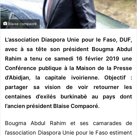
o
u
r
Blaise compaoré
r
i
L’association Diaspora Unie pour le Faso, DUF,
e
avec à sa tête son président Bougma Abdul
l
Rahim a tenu ce samedi 16 février 2019 une
Conférence publique à la Maison de la Presse
d’Abidjan, la capitale ivoirienne. Objectif :
partager sa vision de voir retourner les
centaines d’exilés burkinabè au pays dont
l’ancien président Blaise Compaoré.
Bougma Abdul Rahim et ses camarades de
l’association Diaspora Unie pour le Faso estiment