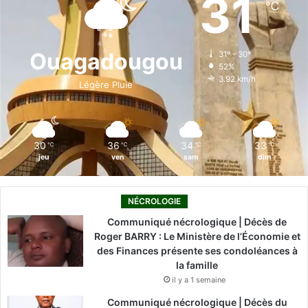
31
℃
b
e
u
a
o
o
d
b
g
k
Ouagadougou
31º - 30º
52%
o
i
e
r
3.92 km/h
Légère Pluie
k
n
a
m
30
36
34
33
℃
℃
℃
℃
jeu
ven
sam
dim
NÉCROLOGIE
Communiqué nécrologique | Décès de
Roger BARRY : Le Ministère de l’Économie et
des Finances présente ses condoléances à
la famille
il y a 1 semaine
Communiqué nécrologique | Décès du