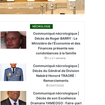
32
34
33
34
℃
℃
℃
℃
jeu
ven
sam
dim
NÉCROLOGIE
Communiqué nécrologique |
Décès de Roger BARRY : Le
Ministère de l’Économie et des
Finances présente ses
condoléances à la famille
il y a 1 semaine
Communiqué nécrologique |
Décès du Général de Division
Nabéré Honoré TRAORÉ :
Remerciements
03/07/2026
Communiqué nécrologique |
Décès de son Excellence
Dramane YAMEOGO : Faire-part