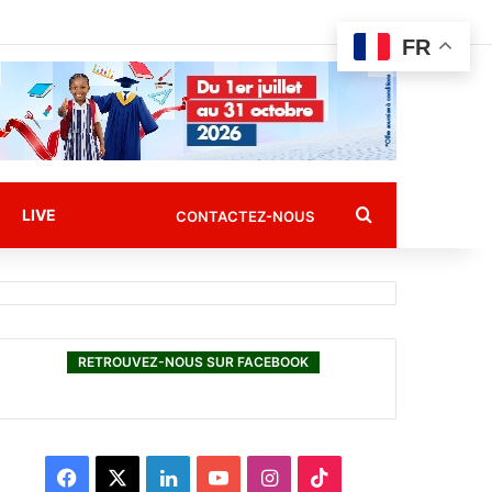
FR
Rechercher
LIVE
CONTACTEZ-NOUS
RETROUVEZ-NOUS SUR FACEBOOK
F
X
L
Y
I
T