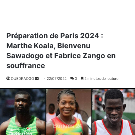
Préparation de Paris 2024 :
Marthe Koala, Bienvenu
Sawadogo et Fabrice Zango en
souffrance
OUEDRAOGO
E
22/07/2022
0
2 minutes de lecture
n
v
o
y
e
r
u