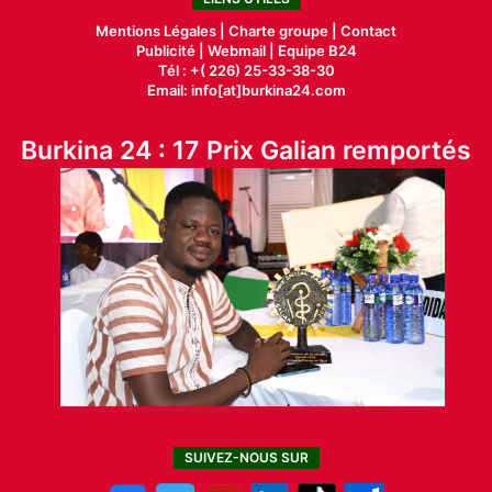
Mentions Légales |
Charte groupe |
Contact
Publicité
|
Webmail |
Equipe B24
Tél : +( 226) 25-33-38-30
Email: info[at]burkina24.com
Burkina 24 : 17 Prix Galian remportés
SUIVEZ-NOUS SUR