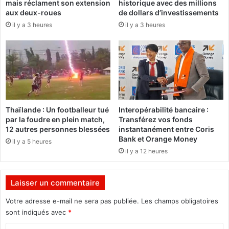
mais réclament son extension
historique avec des millions
d
D
aux deux-roues
de dollars d’investissements
’
u
il y a 3 heures
il y a 3 heures
i
s
m
a
m
n
a
g
t
n
r
e
i
u
c
f
Thaïlande : Un footballeur tué
Interopérabilité bancaire :
u
p
par la foudre en plein match,
Transférez vos fonds
l
o
12 autres personnes blessées
instantanément entre Coris
a
u
Bank et Orange Money
il y a 5 heures
t
r
il y a 12 heures
i
p
o
o
n
u
Laisser un commentaire
e
r
t
s
Votre adresse e-mail ne sera pas publiée.
Les champs obligatoires
d
u
sont indiqués avec
*
’
i