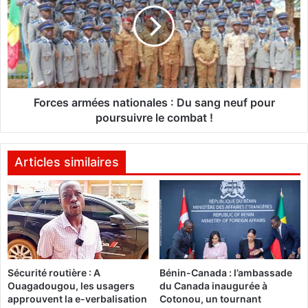
L
c
r
e
e
s
ç
a
o
r
i
m
v
é
Forces armées nationales : Du sang neuf pour
e
e
poursuivre le combat !
n
s
t
n
l
a
Articles similaires
e
t
u
i
r
o
s
n
c
a
a
l
r
e
Sécurité routière : A
Bénin-Canada : l’ambassade
t
s
Ouagadougou, les usagers
du Canada inaugurée à
e
approuvent la e-verbalisation
Cotonou, un tournant
s
: