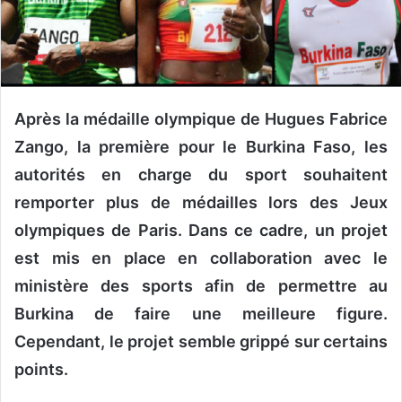
n
c
o
u
r
r
Après la médaille olympique de Hugues Fabrice
i
Zango, la première pour le Burkina Faso, les
e
autorités en charge du sport souhaitent
l
remporter plus de médailles lors des Jeux
olympiques de Paris. Dans ce cadre, un projet
est mis en place en collaboration avec le
ministère des sports afin de permettre au
Burkina de faire une meilleure figure.
Cependant, le projet semble grippé sur certains
points.