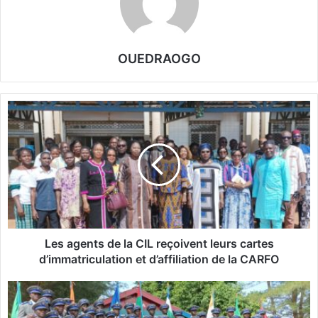
OUEDRAOGO
L
e
s
a
g
e
n
t
s
d
Les agents de la CIL reçoivent leurs cartes
e
d’immatriculation et d’affiliation de la CARFO
l
a
F
C
o
I
r