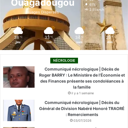
Ouagadougou
61%
o
i
e
r
2.51 km/h
Nuages Dispersés
k
n
a
m
36
33
34
29
℃
℃
℃
℃
jeu
ven
sam
dim
NÉCROLOGIE
Communiqué nécrologique | Décès de
Roger BARRY : Le Ministère de l’Économie et
des Finances présente ses condoléances à
la famille
il y a 1 semaine
Communiqué nécrologique | Décès du
Général de Division Nabéré Honoré TRAORÉ
: Remerciements
03/07/2026