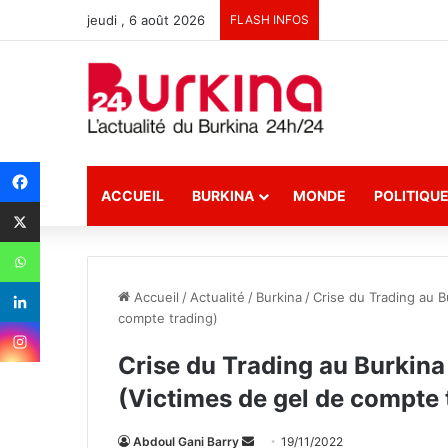
jeudi , 6 août 2026
FLASH INFOS
ACCUEIL
BURKINA
MONDE
POLITIQU
Accueil
/
Actualité
/
Burkina
/
Crise du Trading au Bu
compte trading)
Crise du Trading au Burkina 
(Victimes de gel de compte 
Abdoul Gani Barry
E
19/11/2022