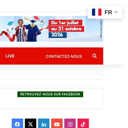
FR
Rechercher
LIVE
CONTACTEZ-NOUS
RETROUVEZ-NOUS SUR FACEBOOK
F
X
L
Y
I
T