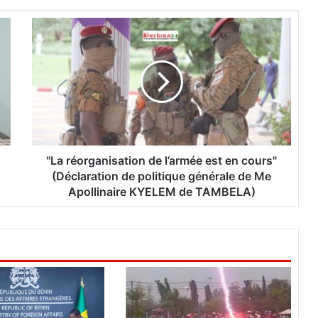
"
L
a
r
é
o
r
g
a
n
"La réorganisation de l’armée est en cours"
i
(Déclaration de politique générale de Me
s
Apollinaire KYELEM de TAMBELA)
a
t
i
o
n
d
e
l