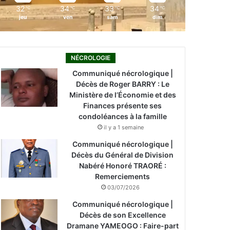
32
34
33
34
℃
℃
℃
℃
jeu
ven
sam
dim
NÉCROLOGIE
Communiqué nécrologique |
Décès de Roger BARRY : Le
Ministère de l’Économie et des
Finances présente ses
condoléances à la famille
il y a 1 semaine
Communiqué nécrologique |
Décès du Général de Division
Nabéré Honoré TRAORÉ :
Remerciements
03/07/2026
Communiqué nécrologique |
Décès de son Excellence
Dramane YAMEOGO : Faire-part