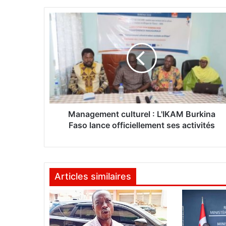
M
a
n
a
g
e
m
e
n
t
Management culturel : L'IKAM Burkina
c
Faso lance officiellement ses activités
u
l
t
u
Articles similaires
r
e
l
:
L