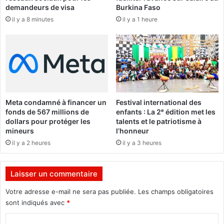
e
demandeurs de visa
Burkina Faso
n
P
il y a 8 minutes
il y a 1 heure
e
r
"
o
é
m
l
o
e
t
c
i
t
o
i
n
Meta condamné à financer un
Festival international des
o
d
fonds de 567 millions de
enfants : La 2ᵉ édition met les
n
u
dollars pour protéger les
talents et le patriotisme à
l
C
mineurs
l’honneur
e
e
il y a 2 heures
il y a 3 heures
p
r
l
t
u
i
Laisser un commentaire
s
f
r
i
Votre adresse e-mail ne sera pas publiée.
Les champs obligatoires
a
c
sont indiqués avec
*
p
a
i
C
t