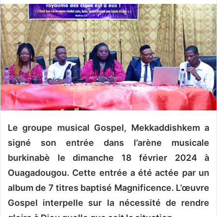
v
o
y
e
r
u
n
c
o
u
Le groupe musical Gospel, Mekkaddishkem a
r
r
signé son entrée dans l’arène musicale
i
burkinabè le dimanche 18 février 2024 à
e
Ouagadougou. Cette entrée a été actée par un
l
album de 7 titres baptisé Magnificence. L’œuvre
Gospel interpelle sur la nécessité de rendre