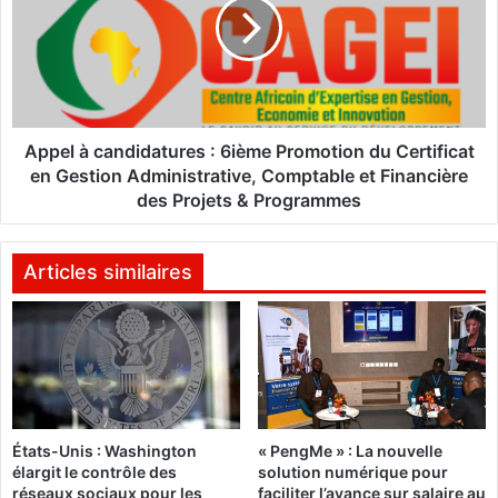
n
e
i
l
f
à
e
c
s
a
t
n
e
d
Appel à candidatures : 6ième Promotion du Certificat
n
i
en Gestion Administrative, Comptable et Financière
t
d
des Projets & Programmes
à
a
n
t
o
u
Articles similaires
u
r
v
e
e
s
a
u
:
p
6
o
i
u
États-Unis : Washington
« PengMe » : La nouvelle
è
élargit le contrôle des
solution numérique pour
r
m
réseaux sociaux pour les
faciliter l’avance sur salaire au
u