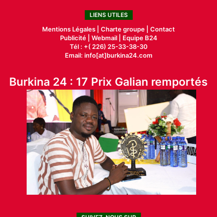
LIENS UTILES
Mentions Légales |
Charte groupe |
Contact
Publicité
|
Webmail |
Equipe B24
Tél : +( 226) 25-33-38-30
Email: info[at]burkina24.com
Burkina 24 : 17 Prix Galian remportés