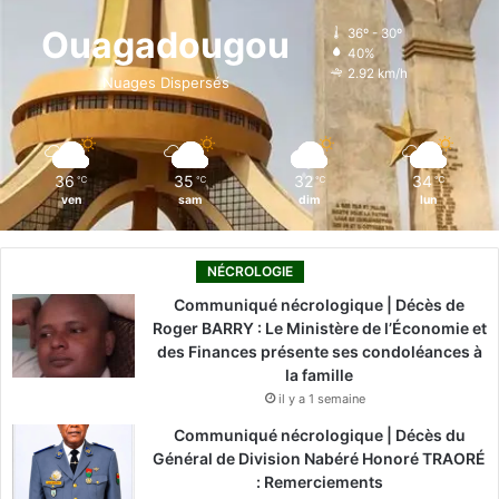
o
d
b
g
k
Ouagadougou
36º - 30º
40%
o
i
e
r
2.92 km/h
Nuages Dispersés
k
n
a
m
36
35
32
34
℃
℃
℃
℃
ven
sam
dim
lun
NÉCROLOGIE
Communiqué nécrologique | Décès de
Roger BARRY : Le Ministère de l’Économie et
des Finances présente ses condoléances à
la famille
il y a 1 semaine
Communiqué nécrologique | Décès du
Général de Division Nabéré Honoré TRAORÉ
: Remerciements