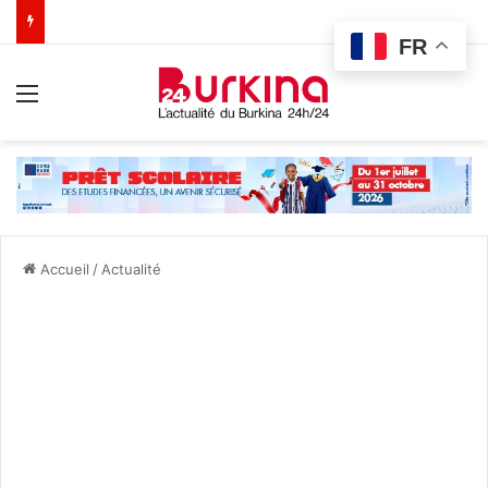
FR
Menu
Accueil
/
Actualité