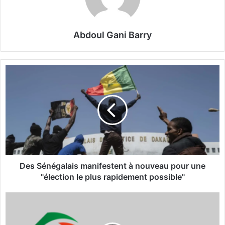
Abdoul Gani Barry
D
e
s
S
é
n
é
g
a
l
Des Sénégalais manifestent à nouveau pour une
a
"élection le plus rapidement possible"
i
s
A
m
p
a
p