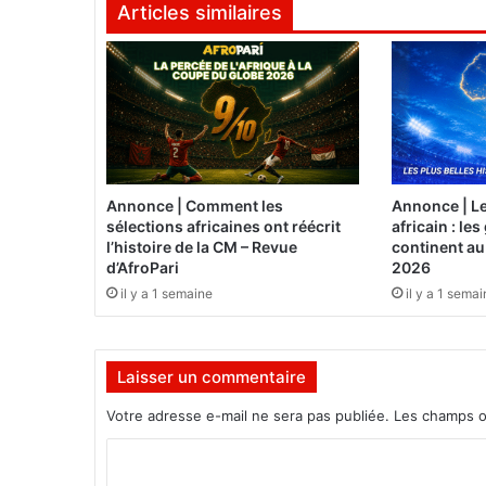
Articles similaires
o
n
t
e
m
p
o
r
a
Annonce | Comment les
Annonce | Le
i
sélections africaines ont réécrit
africain : le
r
l’histoire de la CM – Revue
continent au
e
d’AfroPari
2026
d
il y a 1 semaine
il y a 1 sema
e
s
a
Laisser un commentaire
c
h
Votre adresse e-mail ne sera pas publiée.
Les champs o
a
t
C
s