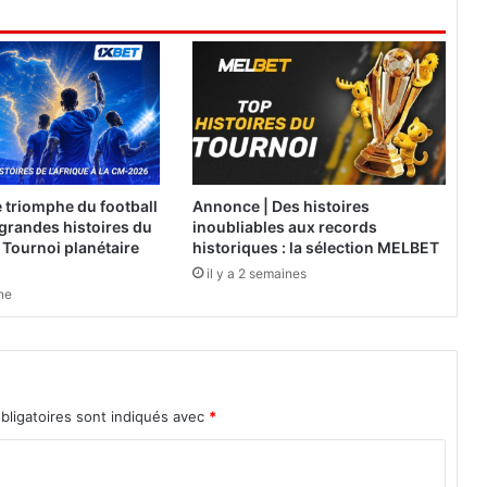
f
i
c
i
e
l
l
e
(
 triomphe du football
Annonce | Des histoires
A
s grandes histoires du
inoubliables aux records
I
 Tournoi planétaire
historiques : la sélection MELBET
)
il y a 2 semaines
:
ine
A
t
o
u
t
bligatoires sont indiqués avec
*
o
u
h