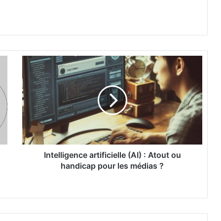
I
n
t
e
l
l
i
g
e
n
Intelligence artificielle (AI) : Atout ou
c
handicap pour les médias ?
e
a
r
t
i