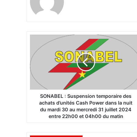
S
O
N
A
B
E
L
:
S
u
SONABEL : Suspension temporaire des
s
achats d’unités Cash Power dans la nuit
p
du mardi 30 au mercredi 31 juillet 2024
e
entre 22h00 et 04h00 du matin
n
s
i