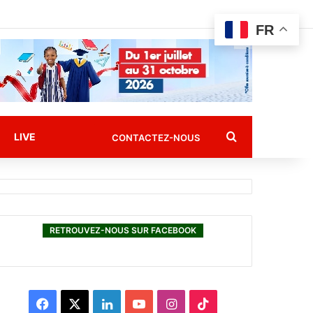
FR
Rechercher
LIVE
CONTACTEZ-NOUS
RETROUVEZ-NOUS SUR FACEBOOK
F
X
L
Y
I
T