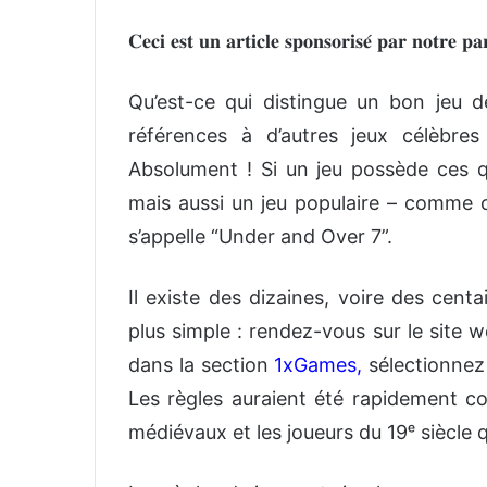
𝐂𝐞𝐜𝐢 𝐞𝐬𝐭 𝐮𝐧 𝐚𝐫𝐭𝐢𝐜𝐥𝐞 𝐬𝐩𝐨𝐧𝐬𝐨𝐫𝐢𝐬𝐞́ 𝐩𝐚𝐫 𝐧𝐨𝐭𝐫𝐞 𝐩𝐚
Qu’est-ce qui distingue un bon jeu d
références à d’autres jeux célèbre
Absolument ! Si un jeu possède ces qu
mais aussi un jeu populaire – comme c
s’appelle “Under and Over 7”.
Il existe des dizaines, voire des cent
plus simple : rendez-vous sur le site w
dans la section
1xGames,
sélectionnez
Les règles auraient été rapidement co
médiévaux et les joueurs du 19ᵉ siècle q