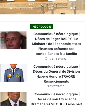
35
35
35
33
℃
℃
℃
℃
jeu
ven
sam
dim
NÉCROLOGIE
Communiqué nécrologique |
Décès de Roger BARRY : Le
Ministère de l’Économie et des
Finances présente ses
condoléances à la famille
il y a 1 semaine
Communiqué nécrologique |
Décès du Général de Division
Nabéré Honoré TRAORÉ :
Remerciements
03/07/2026
Communiqué nécrologique |
Décès de son Excellence
Dramane YAMEOGO : Faire-part