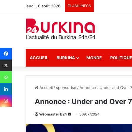
jeudi , 6 août 2026
FLASH INFOS
ACCUEIL
BURKINA
MONDE
POLITIQU
Accueil
/
sponsorisé
/
Annonce : Under and Over 7 
Annonce : Under and Over 7 
Webmaster B24
E
30/07/2024
n
v