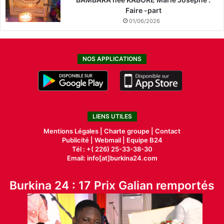
Faire -part
01/06/2026
NOS APPLICATIONS
LIENS UTILES
Mentions Légales |
Charte groupe |
Contact
Publicité
|
Webmail |
Equipe B24
Tél : +( 226) 25-33-38-30
Email: info[at]burkina24.com
Burkina 24 : 17 Prix Galian remportés