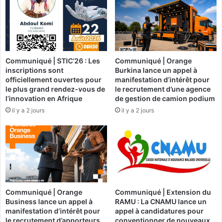
l
a
a
i
t
n
i
s
o
o
n
Communiqué | STIC’26 : Les
Communiqué | Orange
p
inscriptions sont
Burkina lance un appel à
s
é
officiellement ouvertes pour
manifestation d’intérêt pour
d
r
le plus grand rendez-vous de
le recrutement d’une agence
u
a
l’innovation en Afrique
de gestion de camion podium
L
t
il y a 2 jours
il y a 2 jours
o
e
r
u
o
r
u
s
m
é
r
c
e
o
ç
n
Communiqué | Orange
Communiqué | Extension du
o
o
Business lance un appel à
RAMU : La CNAMU lance un
i
m
manifestation d’intérêt pour
appel à candidatures pour
v
i
le recrutement d’apporteurs
conventionner de nouveaux