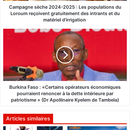
s
è
Campagne sèche 2024-2025 : Les populations du
c
Loroum reçoivent gratuitement des intrants et du
h
matériel d'irrigation
e
2
B
0
u
2
r
4
k
-
i
2
n
0
a
2
F
5
a
:
s
Burkina Faso : «Certains opérateurs économiques
L
o
pourraient renoncer à la dette intérieure par
e
:
patriotisme » (Dr Apollinaire Kyelem de Tambela)
s
«
p
C
o
e
Articles similaires
p
r
u
t