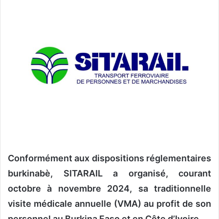
n
v
o
y
e
r
u
n
c
o
u
r
r
Conformément aux dispositions réglementaires
i
e
burkinabè, SITARAIL a organisé, courant
l
octobre à novembre 2024, sa traditionnelle
visite médicale annuelle (VMA) au profit de son
personnel au Burkina Faso et en Côte d’Ivoire.