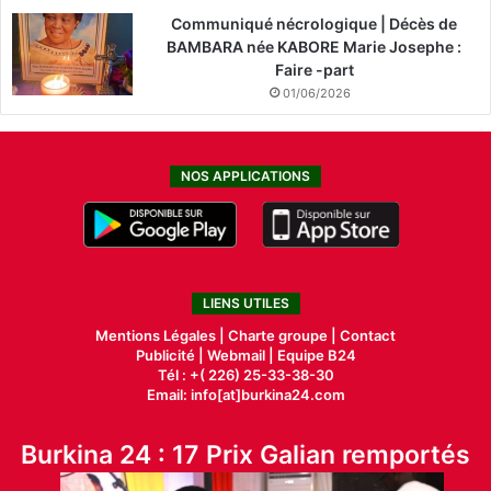
Communiqué nécrologique | Décès de
BAMBARA née KABORE Marie Josephe :
Faire -part
01/06/2026
NOS APPLICATIONS
LIENS UTILES
Mentions Légales |
Charte groupe |
Contact
Publicité
|
Webmail |
Equipe B24
Tél : +( 226) 25-33-38-30
Email: info[at]burkina24.com
Burkina 24 : 17 Prix Galian remportés