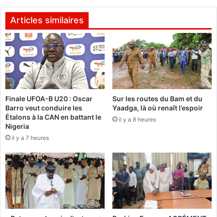
c
c
a
r
Articles similaires
t
o
a
l
l
o
y
g
s
i
e
q
u
u
r
Finale UFOA-B U20 : Oscar
Sur les routes du Bam et du
e
Barro veut conduire les
Yaadga, là où renaît l’espoir
s
|
Étalons à la CAN en battant le
d
il y a 8 heures
D
Nigeria
e
é
il y a 7 heures
d
c
é
è
v
s
e
d
l
e
o
M
p
a
p
d