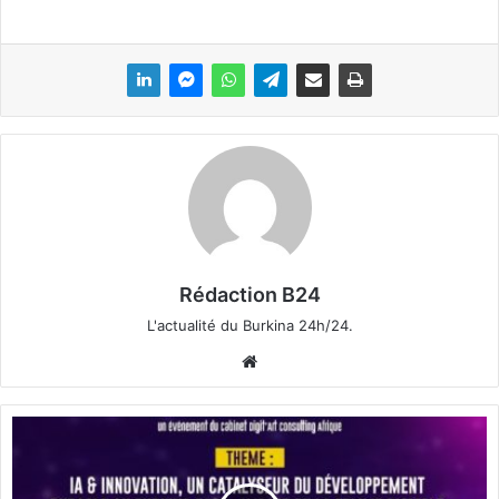
Rédaction B24
L'actualité du Burkina 24h/24.
We
bsi
te
C
o
m
m