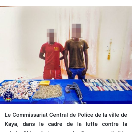
v
o
y
e
r
u
n
c
o
u
r
r
i
e
l
Le Commissariat Central de Police de la ville de
Kaya, dans le cadre de la lutte contre la