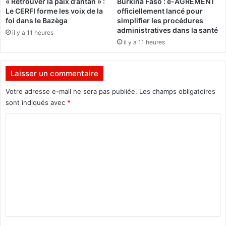
« Retrouver la paix d’antan » :
Burkina Faso : e-AGRÉMENT
e
a
Le CERFI forme les voix de la
officiellement lancé pour
m
m
foi dans le Bazèga
simplifier les procédures
e
e
administratives dans la santé
il y a 11 heures
n
S
il y a 11 heures
t
a
d
m
u
a
Laisser un commentaire
r
k
a
e
Votre adresse e-mail ne sera pas publiée.
Les champs obligatoires
b
/
sont indiqués avec
*
l
D
e
C
i
d
a
o
u
r
m
B
r
u
a
m
r
A
e
k
w
i
a
n
n
:
t
a
R
F