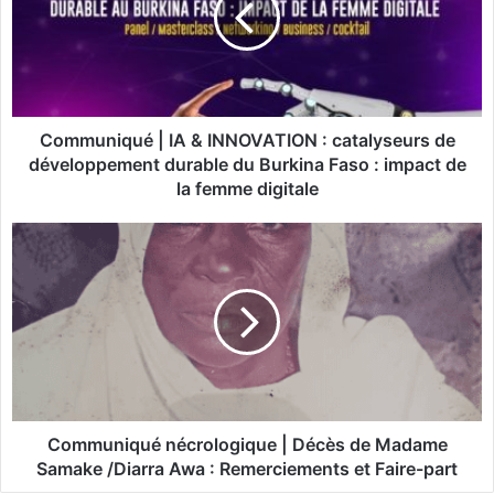
u
n
i
q
u
é
Communiqué | IA & INNOVATION : catalyseurs de
|
développement durable du Burkina Faso : impact de
I
la femme digitale
A
&
C
I
o
N
m
N
m
O
u
V
n
A
i
T
q
I
u
O
é
Communiqué nécrologique | Décès de Madame
N
n
Samake /Diarra Awa : Remerciements et Faire-part
:
é