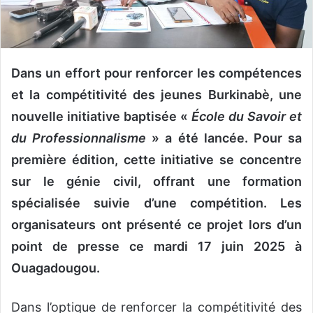
n
c
o
u
r
Dans un effort pour renforcer les compétences
r
et la compétitivité des jeunes Burkinabè, une
i
nouvelle initiative baptisée «
École du Savoir et
e
du Professionnalisme
» a été lancée. Pour sa
l
première édition, cette initiative se concentre
sur le génie civil, offrant une formation
spécialisée suivie d’une compétition. Les
organisateurs ont présenté ce projet lors d’un
point de presse ce mardi 17 juin 2025 à
Ouagadougou.
Dans l’optique de renforcer la compétitivité des