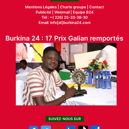
Mentions Légales |
Charte groupe |
Contact
Publicité
|
Webmail |
Equipe B24
Tél : +( 226) 25-33-38-30
Email: info[at]burkina24.com
Burkina 24 : 17 Prix Galian remportés
SUIVEZ-NOUS SUR