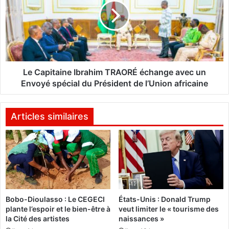
é
a
r
p
a
i
l
t
e
a
:
i
L
n
Le Capitaine Ibrahim TRAORÉ échange avec un
e
e
Envoyé spécial du Président de l’Union africaine
m
I
i
b
n
r
Articles similaires
i
a
s
h
t
i
r
m
e
T
d
R
e
A
s
Bobo-Dioulasso : Le CEGECI
États-Unis : Donald Trump
O
plante l’espoir et le bien-être à
veut limiter le « tourisme des
R
R
la Cité des artistes
naissances »
e
É