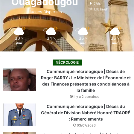
Ouagadougou
78%
o
i
e
r
1.18 km/h
Nuages Dispersés
k
n
a
m
30
34
35
35
℃
℃
℃
℃
dim
lun
mar
mer
NÉCROLOGIE
Communiqué nécrologique | Décès de
Roger BARRY : Le Ministère de l’Économie et
des Finances présente ses condoléances à
la famille
il y a 2 semaines
Communiqué nécrologique | Décès du
Général de Division Nabéré Honoré TRAORÉ
: Remerciements
03/07/2026