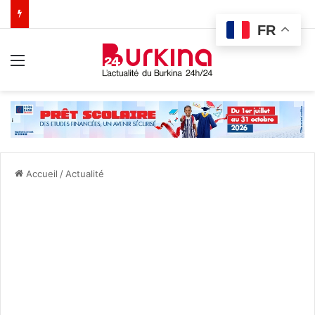
FR
Menu
Accueil
/
Actualité