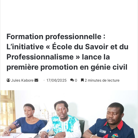
Formation professionnelle :
L’initiative « École du Savoir et du
Professionnalisme » lance la
première promotion en génie civil
Jules Kabore
E
17/06/2025
0
2 minutes de lecture
n
v
o
y
e
r
u