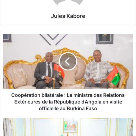
Jules Kabore
C
o
o
p
é
r
a
t
i
o
Coopération bilatérale : Le ministre des Relations
n
Extérieures de la République d’Angola en visite
b
officielle au Burkina Faso
i
l
L
a
e
t
C