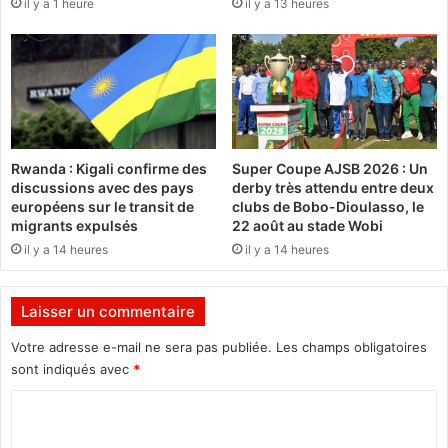
l
il y a 1 heure
il y a 13 heures
é
a
c
t
h
i
a
o
n
n
g
s
e
E
a
Rwanda : Kigali confirme des
Super Coupe AJSB 2026 : Un
x
v
discussions avec des pays
derby très attendu entre deux
t
e
européens sur le transit de
clubs de Bobo-Dioulasso, le
é
c
migrants expulsés
22 août au stade Wobi
r
u
il y a 14 heures
il y a 14 heures
i
n
e
E
u
n
Laisser un commentaire
r
v
e
o
Votre adresse e-mail ne sera pas publiée.
Les champs obligatoires
s
y
sont indiqués avec
*
d
é
e
s
C
l
p
o
a
é