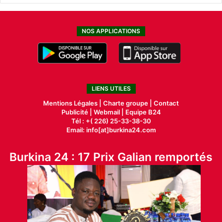
NOS APPLICATIONS
LIENS UTILES
Mentions Légales |
Charte groupe |
Contact
Publicité
|
Webmail |
Equipe B24
Tél : +( 226) 25-33-38-30
Email: info[at]burkina24.com
Burkina 24 : 17 Prix Galian remportés