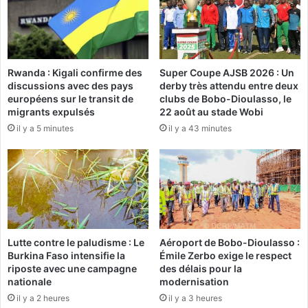
n
F
e
r
s
e
a
e
l
c
Rwanda : Kigali confirme des
Super Coupe AJSB 2026 : Un
l
é
discussions avec des pays
derby très attendu entre deux
e
l
européens sur le transit de
clubs de Bobo-Dioulasso, le
p
è
migrants expulsés
22 août au stade Wobi
o
b
il y a 5 minutes
il y a 43 minutes
l
r
y
e
v
s
a
e
l
s
e
1
n
0
t
a
Lutte contre le paludisme : Le
Aéroport de Bobo-Dioulasso :
e
n
Burkina Faso intensifie la
Émile Zerbo exige le respect
d
s
riposte avec une campagne
des délais pour la
e
a
nationale
modernisation
2
v
il y a 2 heures
il y a 3 heures
,
e