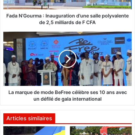
o
u
r
Fada N’Gourma : Inauguration d'une salle polyvalente
m
de 2,5 milliards de F CFA
a
:
L
I
a
n
m
a
a
u
r
g
q
u
u
r
e
a
d
t
e
La marque de mode BeFree célèbre ses 10 ans avec
i
m
un défilé de gala international
o
o
n
d
d
e
Articles similaires
'
B
u
e