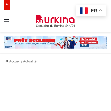
FR
Menu
Accueil
/
Actualité