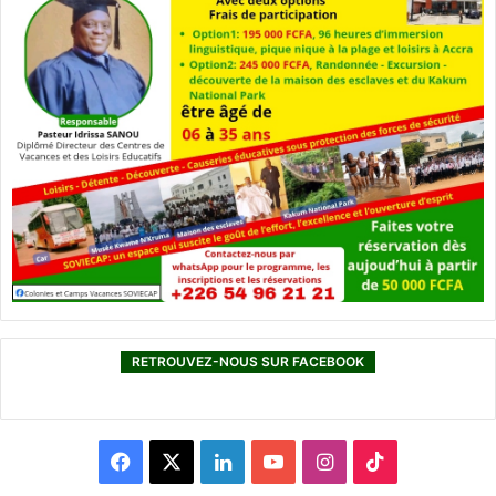
RETROUVEZ-NOUS SUR FACEBOOK
F
X
L
Y
I
T