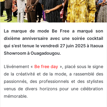
o
u
r
r
i
La marque de mode Be Free a marqué son
e
dixième anniversaire avec une soirée cocktail
l
qui s’est tenue le vendredi 27 juin 2025 à ltaoua
Showroom à Ouagadougou.
L’événement «
Be free day
», placé sous le signe
de la créativité et de la mode, a rassemblé des
passionnés, des professionnels et des stylistes
venus de divers horizons pour une célébration
mémorable.