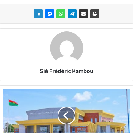
Sié Frédéric Kambou
F
a
d
a
N
’
G