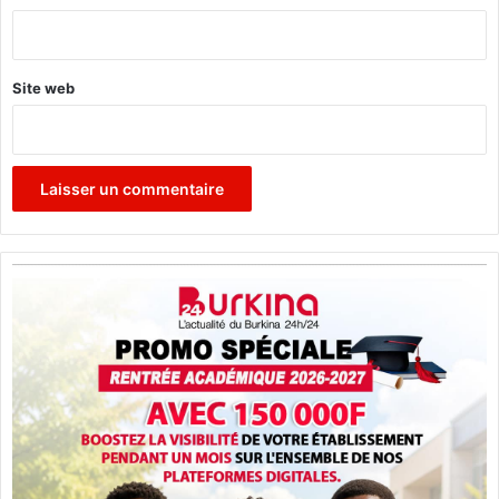
a
*
t
i
o
Site web
n
a
l