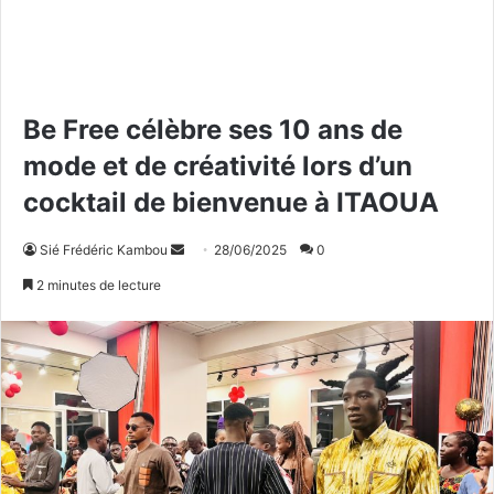
Be Free célèbre ses 10 ans de
mode et de créativité lors d’un
cocktail de bienvenue à ITAOUA
Sié Frédéric Kambou
E
28/06/2025
0
n
2 minutes de lecture
v
o
y
e
r
u
n
c