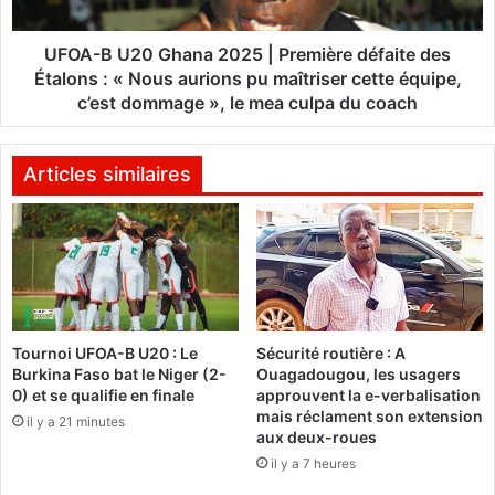
e
2
u
0
r
G
UFOA-B U20 Ghana 2025 | Première défaite des
n
h
Étalons : « Nous aurions pu maîtriser cette équipe,
a
a
c’est dommage », le mea culpa du coach
t
n
i
a
o
2
Articles similaires
n
0
a
2
l
5
d
|
e
P
l
r
u
e
t
Tournoi UFOA-B U20 : Le
Sécurité routière : A
m
Burkina Faso bat le Niger (2-
Ouagadougou, les usagers
t
i
0) et se qualifie en finale
approuvent la e-verbalisation
e
è
mais réclament son extension
c
il y a 21 minutes
r
aux deux-roues
o
e
il y a 7 heures
n
d
t
é