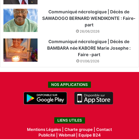
Communiqué nécrologique | Décès de
SAWADOGO BERNARD WENDIKONTE : Faire-
part
26/06/2026
Communiqué nécrologique | Décès de
BAMBARA née KABORE Marie Josephe :
Faire -part
01/06/2026
NOS APPLICATIONS
LIENS UTILES
Mentions Légales |
Charte groupe |
Contact
Publicité
|
Webmail |
Equipe B24