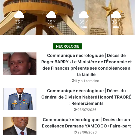
k
n
a
,
l
m
e
35
35
35
33
℃
℃
℃
℃
m
jeu
ven
sam
dim
e
a
c
NÉCROLOGIE
u
Communiqué nécrologique | Décès de
l
Roger BARRY : Le Ministère de l’Économie et
p
des Finances présente ses condoléances à
a
la famille
d
il y a 1 semaine
u
c
Communiqué nécrologique | Décès du
o
Général de Division Nabéré Honoré TRAORÉ
a
: Remerciements
c
03/07/2026
h
Communiqué nécrologique | Décès de son
Excellence Dramane YAMEOGO : Faire-part
28/06/2026