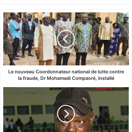
bsi
te
L
e
n
o
u
v
e
a
u
C
Le nouveau Coordonnateur national de lutte contre
o
la fraude, Dr Mohamadi Compaoré, installé
o
r
U
d
F
o
O
n
A
n
-
a
B
t
U