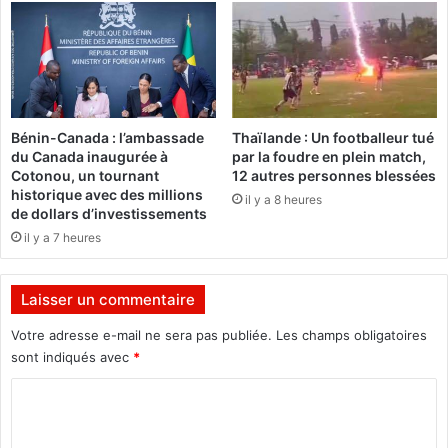
r
f
e
a
l
i
a
t
f
e
r
d
Bénin-Canada : l’ambassade
Thaïlande : Un footballeur tué
a
e
du Canada inaugurée à
par la foudre en plein match,
u
s
Cotonou, un tournant
12 autres personnes blessées
d
É
historique avec des millions
il y a 8 heures
e
t
de dollars d’investissements
,
a
il y a 7 heures
D
l
r
o
M
n
Laisser un commentaire
o
s
h
:
Votre adresse e-mail ne sera pas publiée.
Les champs obligatoires
a
«
sont indiqués avec
*
m
N
C
a
o
d
u
o
i
s