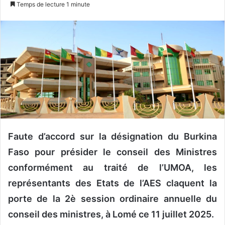
n
Temps de lecture 1 minute
v
o
y
e
r
u
n
c
o
u
r
Faute d’accord sur la désignation du Burkina
r
Faso pour présider le conseil des Ministres
i
conformément au traité de l’UMOA, les
e
l
représentants des Etats de l’AES claquent la
porte de la 2è session ordinaire annuelle du
conseil des ministres, à Lomé ce 11 juillet 2025.