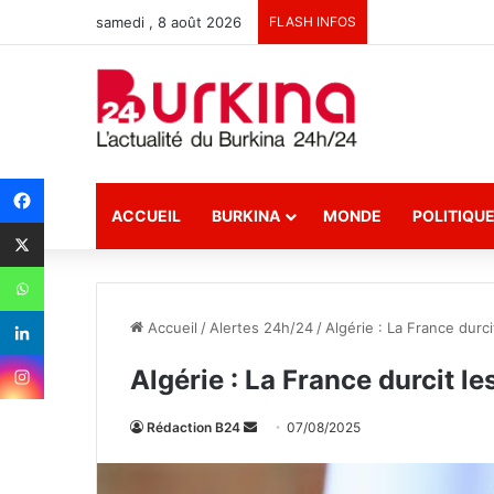
samedi , 8 août 2026
FLASH INFOS
ACCUEIL
BURKINA
MONDE
POLITIQU
Accueil
/
Alertes 24h/24
/
Algérie : La France durci
Algérie : La France durcit le
Rédaction B24
E
07/08/2025
n
v