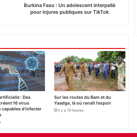
s
Burkina Faso : Un adolescent interpellé
o
pour injures publiques sur TikTok
:
U
n
a
d
o
l
e
s
c
e
n
t
rtificielle : Des
Sur les routes du Bam et du
i
réent 16 virus
Yaadga, là où renaît l’espoir
n
 capables d’infecter
il y a 19 heures
t
s
e
s
r
p