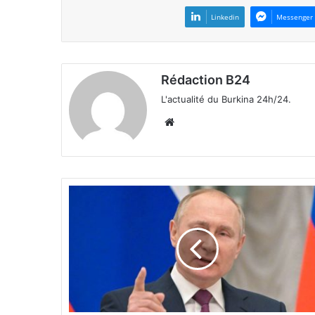
Linkedin
Messenger
Rédaction B24
L'actualité du Burkina 24h/24.
We
bsi
te
G
u
e
r
r
e
e
n
U