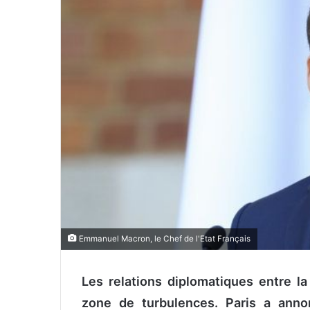
o
y
e
r
u
n
c
o
u
r
r
i
e
l
Emmanuel Macron, le Chef de l'Etat Français
Les relations diplomatiques entre la
zone de turbulences. Paris a anno