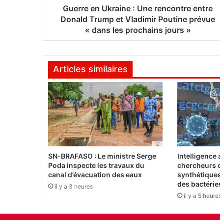
k
Guerre en Ukraine : Une rencontre entre
r
Donald Trump et Vladimir Poutine prévue
a
« dans les prochains jours »
i
n
e
Articles similaires
:
U
n
e
r
e
n
c
o
SN-BRAFASO : Le ministre Serge
Intelligence a
n
Poda inspecte les travaux du
chercheurs c
t
canal d’évacuation des eaux
synthétiques
r
des bactérie
il y a 3 heures
e
il y a 5 heure
e
n