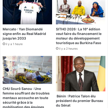
a
1
b
5
r
5
i
n
d
o
e
Mercato : Yan Diomandé
SITHO 2026 : La 16ᵉ édition
u
signe enfin au Real Madrid
veut faire du financement le
q
v
jusqu’en 2033
moteur du développement
u
e
touristique au Burkina Faso
i
il y a 1 heure
a
il y a 2 heures
t
u
t
x
e
b
r
u
W
s
a
r
s
e
h
m
CHU Sourô Sanou : Une
i
i
femme souffrant de troubles
n
s
Bénin : Patrice Talon élu
mentaux accouche en toute
g
à
président du premier Bureau
sécurité grâce à la
t
du Sénat
l
mobilisation des équipes