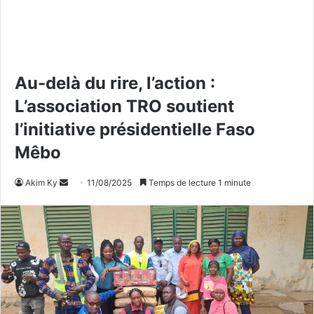
Au-delà du rire, l’action :
L’association TRO soutient
l’initiative présidentielle Faso
Mêbo
Akim Ky
E
11/08/2025
Temps de lecture 1 minute
n
v
o
y
e
r
u