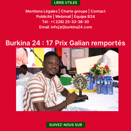
LIENS UTILES
Mentions Légales |
Charte groupe |
Contact
Publicité
|
Webmail |
Equipe B24
Tél : +( 226) 25-33-38-30
Email: info[at]burkina24.com
Burkina 24 : 17 Prix Galian remportés
SUIVEZ-NOUS SUR