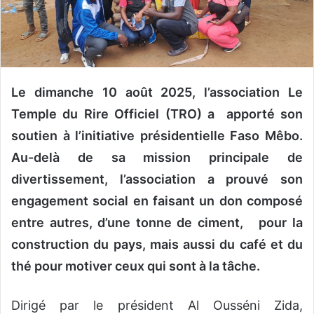
n
c
o
u
r
r
Le dimanche 10 août 2025, l’association Le
i
Temple du Rire Officiel (TRO) a appor
té
son
e
soutien à l’initiative présidentielle Faso Mêbo.
l
Au-delà de sa mission principale de
divertissement, l’association a prouvé son
engagement social en faisant un don
composé
entre autres, d’une tonne de ciment,
pour la
construction du pays
, mais aussi
du café et du
thé pour motiver ceux qui sont à la tâche
.
Dirigé par le président Al Ousséni Zida,