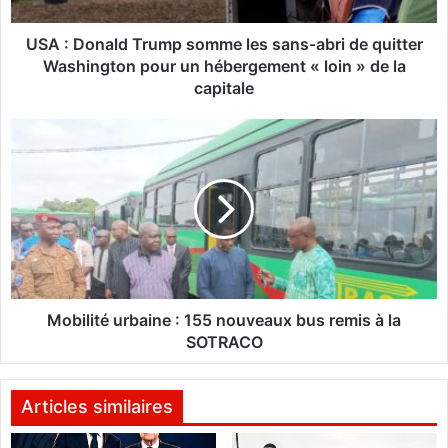
n
a
l
USA : Donald Trump somme les sans-abri de quitter
d
Washington pour un hébergement « loin » de la
T
capitale
r
u
M
m
o
p
b
s
i
o
l
m
i
m
t
e
é
l
u
e
r
Mobilité urbaine : 155 nouveaux bus remis à la
s
b
SOTRACO
s
a
a
i
n
n
Articles similaires
s
e
-
: