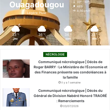
Ouagadougou
33º - 30º
46%
o
i
e
r
4.56 km/h
Légère Pluie
k
n
a
m
33
36
34
33
℃
℃
℃
℃
jeu
ven
sam
dim
NÉCROLOGIE
Communiqué nécrologique | Décès de
Roger BARRY : Le Ministère de l’Économie et
des Finances présente ses condoléances à
la famille
il y a 1 semaine
Communiqué nécrologique | Décès du
Général de Division Nabéré Honoré TRAORÉ
: Remerciements
03/07/2026