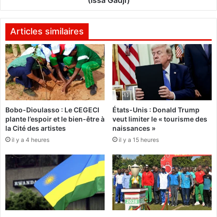
(Issa Gadji)
t
g
i
r
o
a
Articles similaires
n
t
a
i
l
o
d
n
u
d
B
u
u
T
r
Bobo-Dioulasso : Le CEGECI
États-Unis : Donald Trump
c
k
plante l’espoir et le bien-être à
veut limiter le « tourisme des
h
la Cité des artistes
naissances »
i
a
n
il y a 4 heures
il y a 15 heures
d
a
d
F
a
a
n
s
s
o
l
:
a
D
s