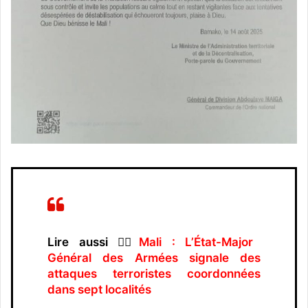
Lire aussi 👉🏿
Mali : L’État-Major
Général des Armées signale des
attaques terroristes coordonnées
dans sept localités