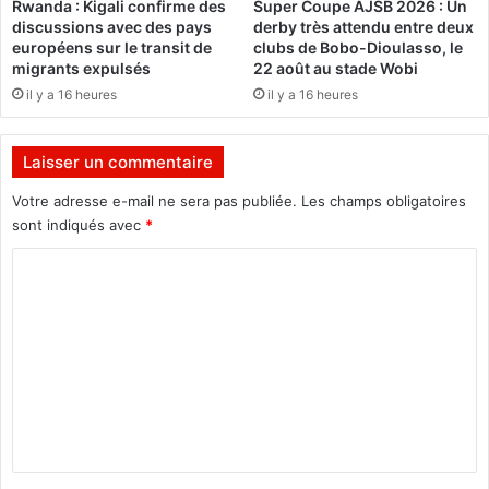
Rwanda : Kigali confirme des
Super Coupe AJSB 2026 : Un
e
t
discussions avec des pays
derby très attendu entre deux
n
r
européens sur le transit de
clubs de Bobo-Dioulasso, le
o
u
migrants expulsés
22 août au stade Wobi
u
c
il y a 16 heures
il y a 16 heures
v
t
e
u
l
r
Laisser un commentaire
l
e
e
s
Votre adresse e-mail ne sera pas publiée.
Les champs obligatoires
s
é
sont indiqués avec
*
d
c
i
u
C
s
r
o
p
i
o
m
t
s
a
m
i
i
e
t
r
i
e
n
o
d
t
n
e
s