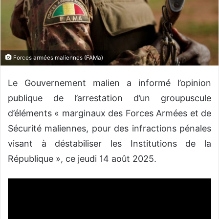
n
c
o
u
r
Forces armées maliennes (FAMa)
r
i
Le Gouvernement malien a informé l’opinion
e
l
publique de l’arrestation d’un groupuscule
d’éléments « marginaux des Forces Armées et de
Sécurité maliennes, pour des infractions pénales
visant à déstabiliser les Institutions de la
République », ce jeudi 14 août 2025.