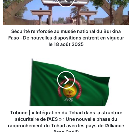
i
t
é
r
e
Sécurité renforcée au musée national du Burkina
n
Faso : De nouvelles dispositions entrent en vigueur
f
le 18 août 2025
o
r
T
c
r
é
i
e
b
a
u
u
n
m
e
u
|
s
«
é
I
Tribune | « Intégration du Tchad dans la structure
e
n
sécuritaire de l’AES » : Une nouvelle phase du
n
t
rapprochement du Tchad avec les pays de l’Alliance
a
é