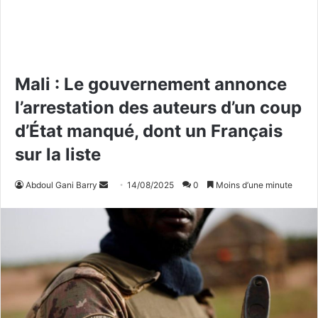
Mali : Le gouvernement annonce
l’arrestation des auteurs d’un coup
d’État manqué, dont un Français
sur la liste
Abdoul Gani Barry
E
14/08/2025
0
Moins d’une minute
n
v
o
y
e
r
u