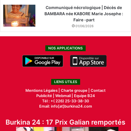
Communiqué nécrologique | Décès de
BAMBARA née KABORE Marie Josephe :
Faire -part
01/06/2026
NOS APPLICATIONS
LIENS UTILES
Mentions Légales |
Charte groupe |
Contact
Publicité
|
Webmail |
Equipe B24
Tél : +( 226) 25-33-38-30
Email: info[at]burkina24.com
Burkina 24 : 17 Prix Galian remportés