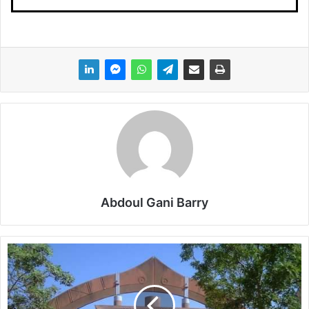
Abdoul Gani Barry
S
é
c
u
r