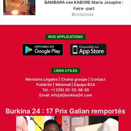
BAMBARA née KABORE Marie Josephe :
Faire -part
01/06/2026
NOS APPLICATIONS
LIENS UTILES
Mentions Légales |
Charte groupe |
Contact
Publicité
|
Webmail |
Equipe B24
Tél : +( 226) 25-33-38-30
Email: info[at]burkina24.com
Burkina 24 : 17 Prix Galian remportés