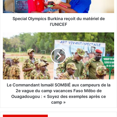
l
O
l
y
Special Olympics Burkina reçoit du matériel de
m
l’UNICEF
p
i
L
c
e
s
C
B
o
u
m
r
m
k
a
i
n
n
d
a
a
Le Commandant Ismaël SOMBIÉ aux campeurs de la
r
n
2e vague du camp vacances Faso Mêbo de
e
t
Ouagadougou : « Soyez des exemples après ce
ç
I
camp »
o
s
i
m
t