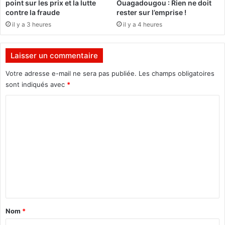
point sur les prix et la lutte
Ouagadougou : Rien ne doit
l
contre la fraude
rester sur l’emprise !
a
il y a 3 heures
il y a 4 heures
2
e
v
Laisser un commentaire
a
g
Votre adresse e-mail ne sera pas publiée.
Les champs obligatoires
u
sont indiqués avec
*
e
d
C
u
o
c
m
a
m
m
p
e
v
a
n
c
t
a
n
a
Nom
*
c
i