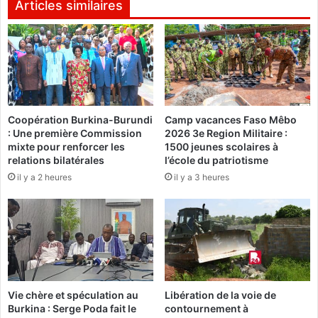
a
Articles similaires
d
ë
u
l
m
S
a
O
t
M
é
B
r
I
i
Coopération Burkina-Burundi
Camp vacances Faso Mêbo
É
: Une première Commission
2026 3e Region Militaire :
e
a
mixte pour renforcer les
1500 jeunes scolaires à
l
u
relations bilatérales
l’école du patriotisme
d
x
il y a 2 heures
il y a 3 heures
e
c
l
a
’
m
U
p
N
e
I
u
C
r
E
s
Vie chère et spéculation au
Libération de la voie de
F
d
Burkina : Serge Poda fait le
contournement à
e