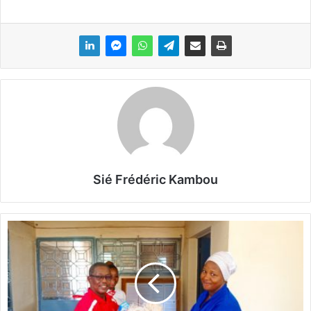
Sié Frédéric Kambou
S
p
e
c
i
a