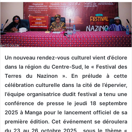
o
y
e
r
u
n
c
o
Un nouveau rendez-vous culturel vient d’éclore
u
dans la région du Centre-Sud, le « Festival des
r
r
Terres du Nazinon ». En prélude à cette
i
célébration culturelle dans la cité de l’épervier,
e
l’équipe organisatrice dudit festival a tenu une
l
conférence de presse le jeudi 18 septembre
2025 à Manga pour le lancement officiel de sa
première édition. Cet événement se déroulera
du 23 au 26 octobre 2025, sous le thème «