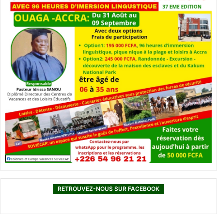
r
è
s
c
e
c
a
m
p
»
RETROUVEZ-NOUS SUR FACEBOOK