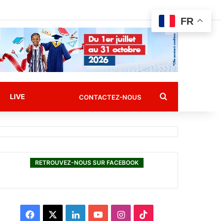
FR
Rechercher
LIVE
CONTACTEZ-NOUS
RETROUVEZ-NOUS SUR FACEBOOK
F
X
L
Y
I
T