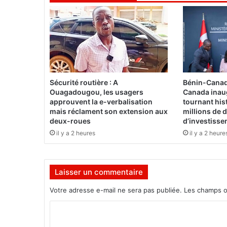
e
:
U
n
p
r
o
j
Sécurité routière : A
Bénin-Canad
e
Ouagadougou, les usagers
Canada inau
t
approuvent la e-verbalisation
tournant his
p
mais réclament son extension aux
millions de d
o
deux-roues
d’investiss
u
il y a 2 heures
il y a 2 heure
r
r
e
Laisser un commentaire
n
f
Votre adresse e-mail ne sera pas publiée.
Les champs o
o
r
C
c
o
e