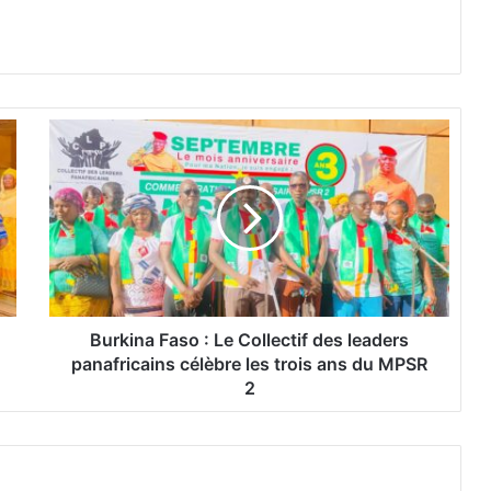
B
u
r
k
i
n
a
F
a
s
Burkina Faso : Le Collectif des leaders
o
panafricains célèbre les trois ans du MPSR
:
2
L
e
C
o