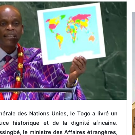
érale des Nations Unies, le Togo a livré un
ce historique et de la dignité africaine.
singbé, le ministre des Affaires étrangères,