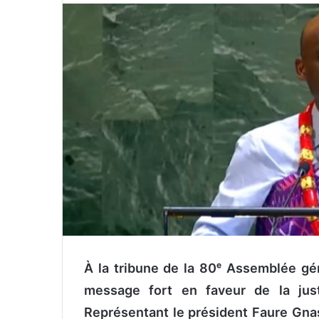
v
o
y
e
r
u
n
c
o
u
r
r
i
e
l
À la tribune de la 80ᵉ Assemblée gén
message fort en faveur de la justi
Représentant le président Faure Gnas