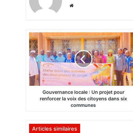
We
bsi
te
G
o
u
v
e
r
n
a
n
c
Gouvernance locale : Un projet pour
e
renforcer la voix des citoyens dans six
l
communes
o
c
a
Articles similaires
l