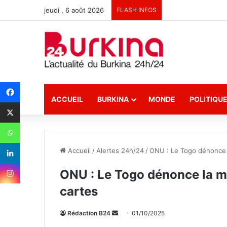
jeudi , 6 août 2026
FLASH INFOS
ACCUEIL
BURKINA
MONDE
POLITIQU
Accueil
/
Alertes 24h/24
/
ONU : Le Togo dénonce la
ONU : Le Togo dénonce la min
cartes
Rédaction B24
E
01/10/2025
n