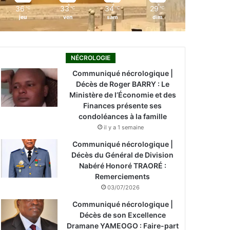
36
33
34
29
℃
℃
℃
℃
jeu
ven
sam
dim
NÉCROLOGIE
Communiqué nécrologique |
Décès de Roger BARRY : Le
Ministère de l’Économie et des
Finances présente ses
condoléances à la famille
il y a 1 semaine
Communiqué nécrologique |
Décès du Général de Division
Nabéré Honoré TRAORÉ :
Remerciements
03/07/2026
Communiqué nécrologique |
Décès de son Excellence
Dramane YAMEOGO : Faire-part