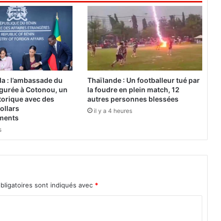
l
l
e
c
t
i
f
d
a : l’ambassade du
Thaïlande : Un footballeur tué par
e
gurée à Cotonou, un
la foudre en plein match, 12
s
torique avec des
autres personnes blessées
l
ollars
il y a 4 heures
e
ements
a
s
d
e
r
s
p
bligatoires sont indiqués avec
*
a
n
a
f