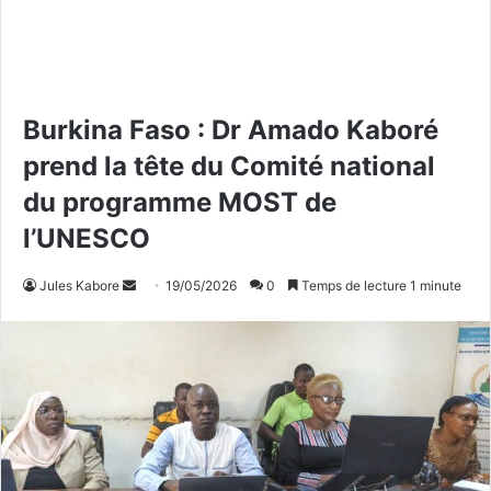
Burkina Faso : Dr Amado Kaboré
prend la tête du Comité national
du programme MOST de
l’UNESCO
Jules Kabore
E
19/05/2026
0
Temps de lecture 1 minute
n
v
o
y
e
r
u