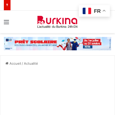
FR
Menu
Accueil
/
Actualité