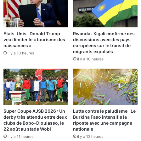
c
i
a
a
s
i
d
r
’
e
États-Unis : Donald Trump
Rwanda : Kigali confirme des
a
:
veut limiter le « tourisme des
discussions avec des pays
t
3
naissances »
européens sur le transit de
t
8
migrants expulsés
il y a 10 heures
a
2
il y a 10 heures
q
n
u
o
e
u
a
v
m
e
é
a
r
u
i
x
Super Coupe AJSB 2026 : Un
Lutte contre le paludisme : Le
c
a
derby très attendu entre deux
Burkina Faso intensifie la
a
g
clubs de Bobo-Dioulasso, le
riposte avec une campagne
i
e
22 août au stade Wobi
nationale
n
n
il y a 11 heures
il y a 12 heures
e
t