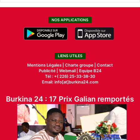
NOS APPLICATIONS
LIENS UTILES
Mentions Légales |
Charte groupe |
Contact
Publicité
|
Webmail |
Equipe B24
Tél : +( 226) 25-33-38-30
Email: info[at]burkina24.com
Burkina 24 : 17 Prix Galian remportés