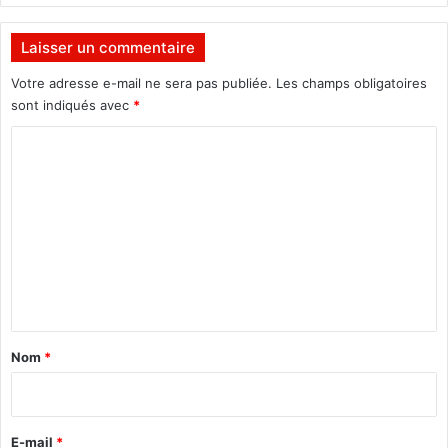
s
s
Laisser un commentaire
’
e
Votre adresse e-mail ne sera pas publiée.
Les champs obligatoires
n
sont indiqués avec
*
g
C
a
g
o
e
m
n
t
m
à
e
s
e
n
r
t
v
a
i
Nom
*
r
i
l
r
a
P
e
E-mail
*