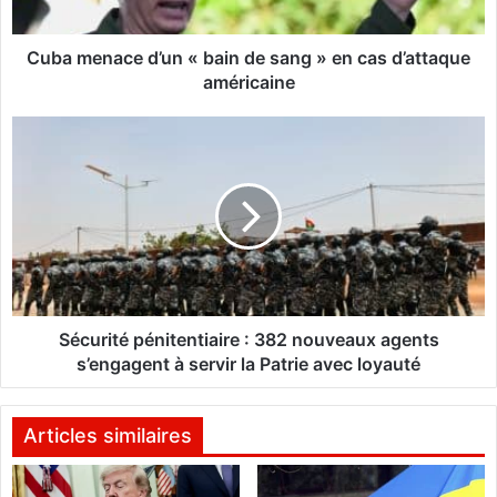
a
c
e
Cuba menace d’un « bain de sang » en cas d’attaque
d
américaine
’
u
S
n
é
«
c
b
u
a
r
i
i
n
t
d
é
e
p
s
é
Sécurité pénitentiaire : 382 nouveaux agents
a
n
s’engagent à servir la Patrie avec loyauté
n
i
g
t
»
e
Articles similaires
e
n
n
t