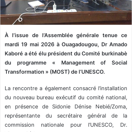
n
c
o
u
r
À l’issue de l’Assemblée générale tenue ce
r
mardi 19 mai 2026 à Ouagadougou, Dr Amado
i
e
Kaboré a été élu président du Comité burkinabè
l
du programme « Management of Social
Transformation » (MOST) de l’UNESCO.
La rencontre a également consacré l’installation
du nouveau bureau exécutif du comité national,
en présence de Sidonie Dénise Nebié/Zoma,
représentante du secrétaire général de la
commission nationale pour l’UNESCO, Dr.