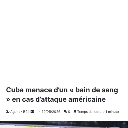
Cuba menace d’un « bain de sang
» en cas d’attaque américaine
Agent - B24
E
19/05/2026
0
Temps de lecture 1 minute
n
v