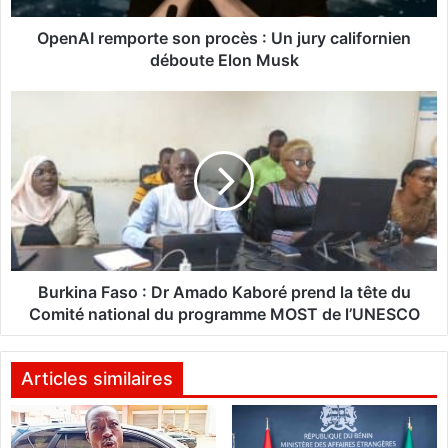
m
p
OpenAI remporte son procès : Un jury californien
o
déboute Elon Musk
r
t
B
e
u
s
r
o
k
n
i
p
n
r
a
o
F
c
a
è
s
Burkina Faso : Dr Amado Kaboré prend la tête du
s
o
Comité national du programme MOST de l’UNESCO
:
:
U
D
n
r
Articles similaires
j
A
u
m
r
a