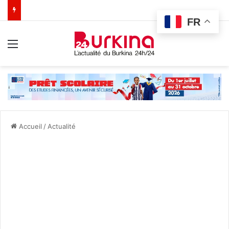
FR
Menu
Accueil
/
Actualité