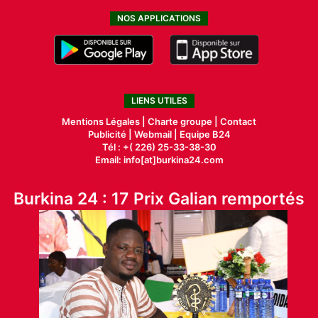
NOS APPLICATIONS
LIENS UTILES
Mentions Légales |
Charte groupe |
Contact
Publicité
|
Webmail |
Equipe B24
Tél : +( 226) 25-33-38-30
Email: info[at]burkina24.com
Burkina 24 : 17 Prix Galian remportés