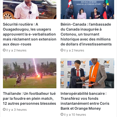
y
d
c
o
a
K
l
a
Sécurité routière : A
Bénin-Canada : l’ambassade
i
b
Ouagadougou, les usagers
du Canada inaugurée à
f
o
approuvent la e-verbalisation
Cotonou, un tournant
o
r
mais réclament son extension
historique avec des millions
r
é
aux deux-roues
de dollars d’investissements
n
p
il y a 2 heures
il y a 2 heures
i
r
e
e
n
n
d
d
é
l
b
a
o
t
u
ê
Thaïlande : Un footballeur tué
Interopérabilité bancaire :
t
t
par la foudre en plein match,
Transférez vos fonds
e
e
12 autres personnes blessées
instantanément entre Coris
E
d
Bank et Orange Money
il y a 3 heures
l
u
il y a 10 heures