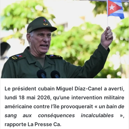
o
y
e
r
u
n
c
o
u
r
r
i
e
Le président cubain Miguel Díaz-Canel a averti,
l
lundi 18 mai 2026, qu’une intervention militaire
américaine contre l’île provoquerait «
un bain de
sang aux conséquences incalculables
»,
rapporte La Presse Ca.