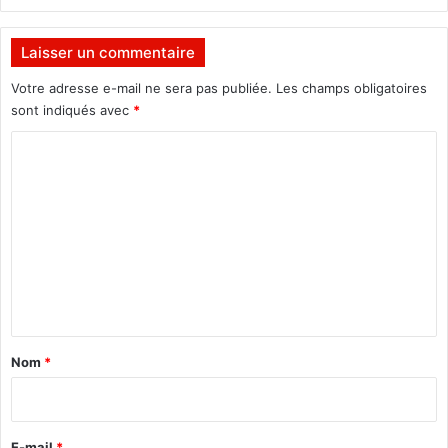
o
C
n
o
M
m
Laisser un commentaire
u
i
s
t
Votre adresse e-mail ne sera pas publiée.
Les champs obligatoires
k
é
sont indiqués avec
*
n
C
a
t
o
i
m
o
n
m
a
e
l
n
d
u
t
p
a
r
Nom
*
o
i
g
r
r
a
e
E-mail
*