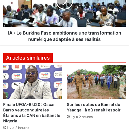
«
e
L
B
e
u
s
r
t
k
e
i
IA : Le Burkina Faso ambitionne une transformation
c
n
numérique adaptée à ses réalités
h
a
n
F
o
a
Articles similaires
l
s
o
o
g
a
i
m
e
b
s
i
n
t
u
Finale UFOA-B U20 : Oscar
Sur les routes du Bam et du
i
Barro veut conduire les
Yaadga, là où renaît l’espoir
c
o
Étalons à la CAN en battant le
l
il y a 2 heures
n
Nigeria
é
n
il y a 2 heures
a