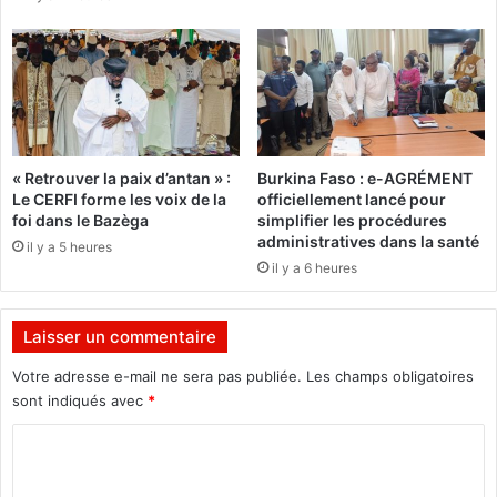
e
i
u
r
n
e
e
s
t
n
r
e
a
s
n
« Retrouver la paix d’antan » :
Burkina Faso : e-AGRÉMENT
e
s
Le CERFI forme les voix de la
officiellement lancé pour
l
f
foi dans le Bazèga
simplifier les procédures
i
o
administratives dans la santé
il y a 5 heures
m
r
il y a 6 heures
i
m
t
a
e
t
Laisser un commentaire
n
i
t
o
Votre adresse e-mail ne sera pas publiée.
Les champs obligatoires
p
n
sont indiqués avec
*
a
n
s
C
u
s
m
o
e
é