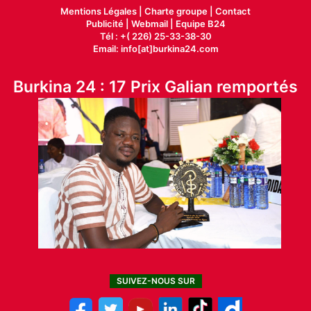
Mentions Légales |
Charte groupe |
Contact
Publicité
|
Webmail |
Equipe B24
Tél : +( 226) 25-33-38-30
Email: info[at]burkina24.com
Burkina 24 : 17 Prix Galian remportés
SUIVEZ-NOUS SUR