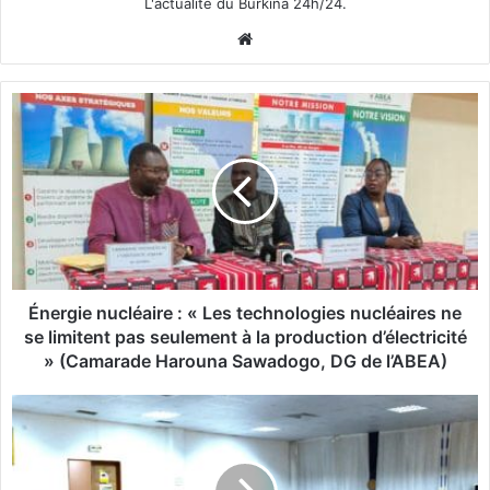
L'actualité du Burkina 24h/24.
We
bsi
te
É
n
e
r
g
i
e
n
u
c
Énergie nucléaire : « Les technologies nucléaires ne
l
se limitent pas seulement à la production d’électricité
é
» (Camarade Harouna Sawadogo, DG de l’ABEA)
a
i
I
r
A
e
:
:
L