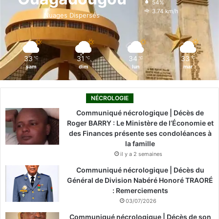
54%
o
i
e
r
3.74 km/h
Nuages Dispersés
k
n
a
m
33
31
34
33
℃
℃
℃
℃
sam
dim
lun
mar
NÉCROLOGIE
Communiqué nécrologique | Décès de
Roger BARRY : Le Ministère de l’Économie et
des Finances présente ses condoléances à
la famille
il y a 2 semaines
Communiqué nécrologique | Décès du
Général de Division Nabéré Honoré TRAORÉ
: Remerciements
03/07/2026
Communiqué nécrologique | Décès de son