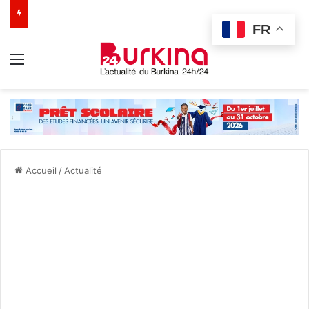
FR
Menu
Accueil
/
Actualité