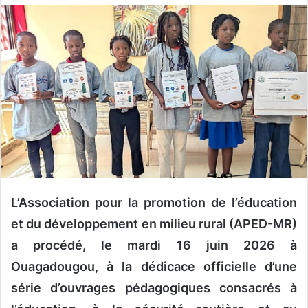
v
o
y
e
r
u
n
c
o
u
r
r
L’Association pour la promotion de l’éducation
i
et du développement en milieu rural (APED-MR)
e
a procédé, le mardi 16 juin 2026 à
l
Ouagadougou, à la dédicace officielle d’une
série d’ouvrages pédagogiques consacrés à