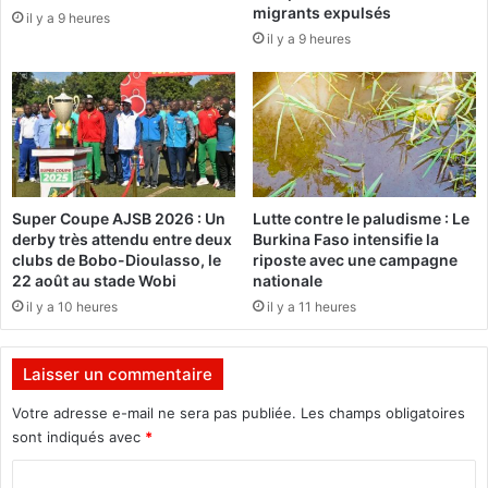
migrants expulsés
il y a 9 heures
r
S
il y a 9 heures
a
O
q
U
u
R
e
A
l
,
e
u
s
n
a
n
Super Coupe AJSB 2026 : Un
Lutte contre le paludisme : Le
c
o
derby très attendu entre deux
Burkina Faso intensifie la
t
u
clubs de Bobo-Dioulasso, le
riposte avec une campagne
e
v
22 août au stade Wobi
nationale
s
e
il y a 10 heures
il y a 11 heures
d
a
’
u
i
v
Laisser un commentaire
n
i
c
s
Votre adresse e-mail ne sera pas publiée.
Les champs obligatoires
i
a
sont indiqués avec
*
v
g
i
C
e