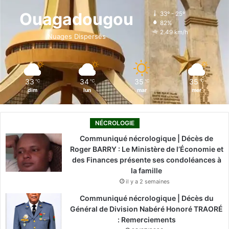
o
d
b
g
k
Ouagadougou
33º - 25º
82%
o
i
e
r
2.49 km/h
Nuages Dispersés
k
n
a
m
33
34
35
35
℃
℃
℃
℃
dim
lun
mar
mer
NÉCROLOGIE
Communiqué nécrologique | Décès de
Roger BARRY : Le Ministère de l’Économie et
des Finances présente ses condoléances à
la famille
il y a 2 semaines
Communiqué nécrologique | Décès du
Général de Division Nabéré Honoré TRAORÉ
: Remerciements