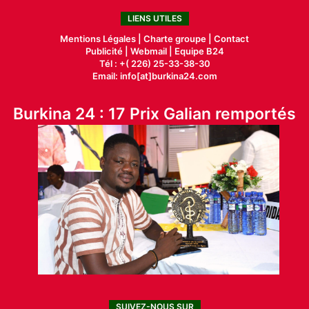
LIENS UTILES
Mentions Légales |
Charte groupe |
Contact
Publicité
|
Webmail |
Equipe B24
Tél : +( 226) 25-33-38-30
Email: info[at]burkina24.com
Burkina 24 : 17 Prix Galian remportés
SUIVEZ-NOUS SUR