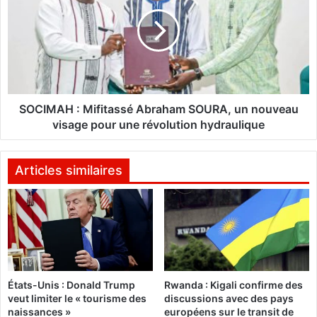
-
C
B
I
o
M
b
A
o
H
:
:
L
M
a
i
SOCIMAH : Mifitassé Abraham SOURA, un nouveau
B
f
visage pour une révolution hydraulique
r
i
i
t
g
a
Articles similaires
a
s
d
s
e
é
L
A
a
b
a
r
b
a
États-Unis : Donald Trump
Rwanda : Kigali confirme des
a
h
veut limiter le « tourisme des
discussions avec des pays
l
a
naissances »
européens sur le transit de
t
m