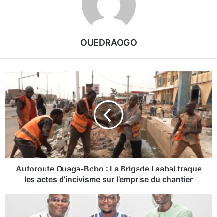
OUEDRAOGO
A
u
t
o
r
o
u
t
e
O
Autoroute Ouaga-Bobo : La Brigade Laabal traque
u
les actes d’incivisme sur l’emprise du chantier
a
g
S
a
O