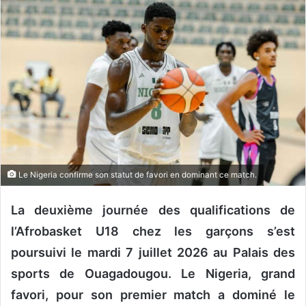
o
y
e
r
u
n
c
o
u
r
r
Le Nigeria confirme son statut de favori en dominant ce match.
i
e
La deuxième journée des qualifications de
l
l’Afrobasket U18 chez les garçons s’est
poursuivi le mardi 7 juillet 2026 au Palais des
sports de Ouagadougou. Le Nigeria, grand
favori, pour son premier match a dominé le