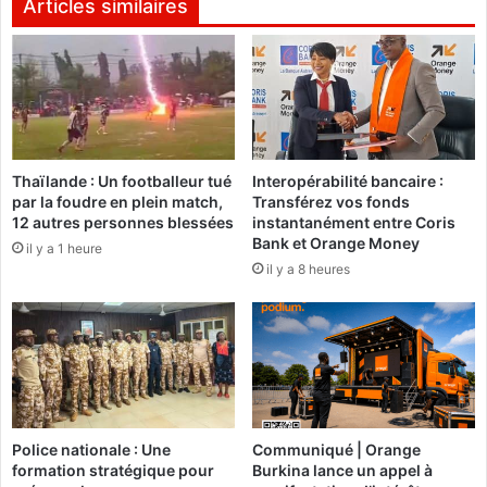
n
Articles similaires
d
n
e
o
s
n
K
c
o
e
u
l
l
a
Thaïlande : Un footballeur tué
Interopérabilité bancaire :
s
d
par la foudre en plein match,
Transférez vos fonds
é
e
12 autres personnes blessées
instantanément entre Coris
s
s
Bank et Orange Money
il y a 1 heure
'
t
il y a 8 heures
o
r
f
u
f
c
r
t
e
i
u
o
n
n
e
d
Police nationale : Une
Communiqué | Orange
d
'
formation stratégique pour
Burkina lance un appel à
o
u