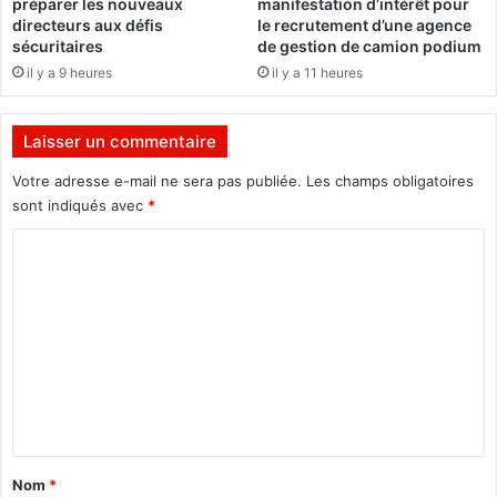
préparer les nouveaux
manifestation d’intérêt pour
u
n
directeurs aux défis
le recrutement d’une agence
b
h
sécuritaires
de gestion de camion podium
l
ô
il y a 9 heures
il y a 11 heures
e
p
d
i
i
t
Laisser un commentaire
s
a
t
l
Votre adresse e-mail ne sera pas publiée.
Les champs obligatoires
i
d
sont indiqués avec
*
n
e
C
c
c
t
a
o
i
m
m
o
p
n
a
m
n
g
e
a
n
t
n
e
i
d
t
o
e
a
n
s
Nom
*