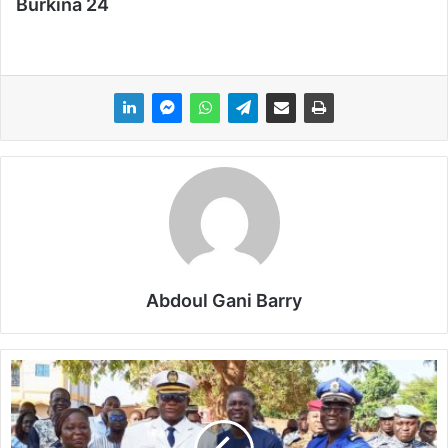
Burkina 24
Abdoul Gani Barry
A
s
s
u