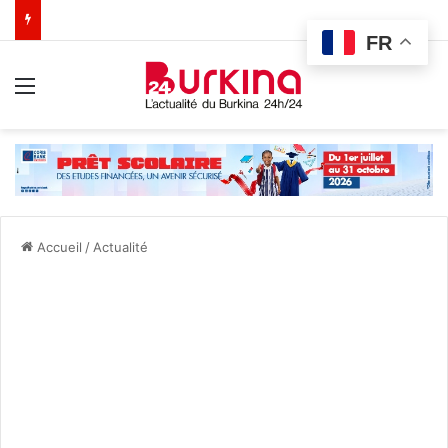
FR
Menu
Accueil
/
Actualité