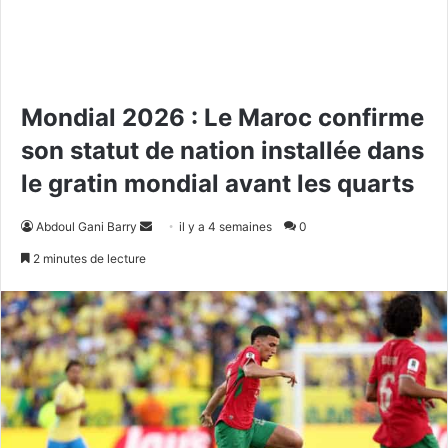
Mondial 2026 : Le Maroc confirme
son statut de nation installée dans
le gratin mondial avant les quarts
Abdoul Gani Barry
E
il y a 4 semaines
0
n
2 minutes de lecture
v
o
y
e
r
u
n
c