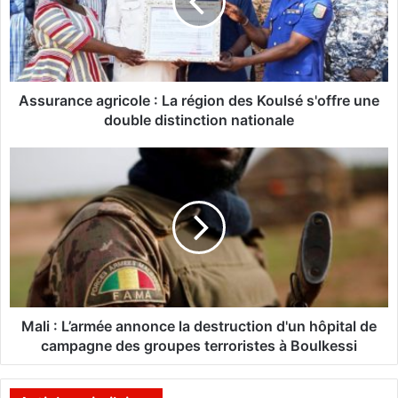
r
a
n
c
e
a
Assurance agricole : La région des Koulsé s'offre une
g
double distinction nationale
r
i
M
c
a
o
l
l
i
e
:
:
L
L
’
a
a
r
r
é
m
Mali : L’armée annonce la destruction d'un hôpital de
g
é
campagne des groupes terroristes à Boulkessi
i
e
o
a
n