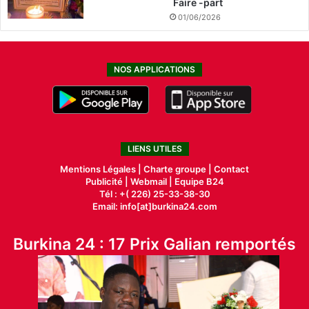
Faire -part
01/06/2026
NOS APPLICATIONS
LIENS UTILES
Mentions Légales |
Charte groupe |
Contact
Publicité
|
Webmail |
Equipe B24
Tél : +( 226) 25-33-38-30
Email: info[at]burkina24.com
Burkina 24 : 17 Prix Galian remportés