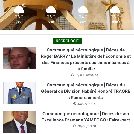
m
33
36
34
33
℃
℃
℃
℃
jeu
ven
sam
dim
NÉCROLOGIE
Communiqué nécrologique | Décès de
Roger BARRY : Le Ministère de l’Économie et
des Finances présente ses condoléances à
la famille
il y a 1 semaine
Communiqué nécrologique | Décès du
Général de Division Nabéré Honoré TRAORÉ
: Remerciements
03/07/2026
Communiqué nécrologique | Décès de son
Excellence Dramane YAMEOGO : Faire-part
28/06/2026