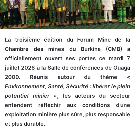
n
c
o
u
r
r
La troisième édition du Forum Mine de la
i
Chambre des mines du Burkina (CMB) a
e
officiellement ouvert ses portes ce mardi 7
l
juillet 2026 à la Salle de conférences de Ouaga
2000. Réunis autour du thème
«
Environnement, Santé, Sécurité : libérer le plein
potentiel minier »
, les acteurs du secteur
entendent réfléchir aux conditions d’une
exploitation minière plus sûre, plus responsable
et plus durable.