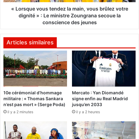
F
v
a
o
« Lorsque vous tendez la main, vous brûlez votre
s
u
dignité » : Le ministre Zoungrana secoue la
o
s
conscience des jeunes
v
t
s
e
B
n
Articles similaires
é
d
n
e
i
z
n
l
:
a
«
m
J
a
e
10e cérémonial d’hommage
Mercato : Yan Diomandé
i
militaire : « Thomas Sankara
signe enfin au Real Madrid
p
n
n’est pas mort » (Serge Poda)
jusqu’en 2033
r
,
o
il y a 2 minutes
il y a 2 heures
v
m
o
e
u
t
s
s
b