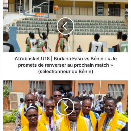
A
f
r
o
b
a
s
k
e
t
Afrobasket U18 | Burkina Faso vs Bénin : « Je
U
promets de renverser au prochain match »
1
(sélectionneur du Bénin)
8
|
«
B
L
u
o
r
r
k
s
i
q
n
u
a
e