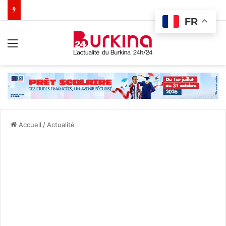
FR
Menu
Accueil
/
Actualité