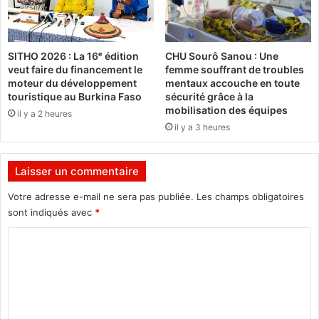
d
r
e
û
r
l
SITHO 2026 : La 16ᵉ édition
CHU Sourô Sanou : Une
e
e
veut faire du financement le
femme souffrant de troubles
n
z
moteur du développement
mentaux accouche en toute
v
v
touristique au Burkina Faso
sécurité grâce à la
e
o
mobilisation des équipes
il y a 2 heures
r
t
il y a 3 heures
s
r
e
e
r
d
Laisser un commentaire
a
i
u
g
Votre adresse e-mail ne sera pas publiée.
Les champs obligatoires
p
n
sont indiqués avec
*
r
i
o
C
t
c
é
o
h
»
m
a
:
i
L
m
n
e