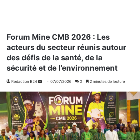
Forum Mine CMB 2026 : Les
acteurs du secteur réunis autour
des défis de la santé, de la
sécurité et de l’environnement
Rédaction B24
E
07/07/2026
0
2 minutes de lecture
n
v
o
y
e
r
u