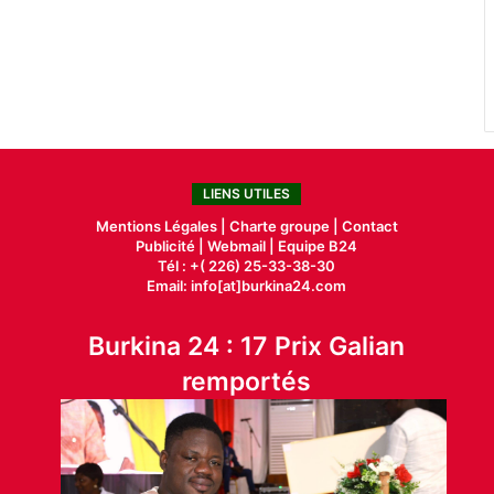
LIENS UTILES
Mentions Légales |
Charte groupe |
Contact
Publicité
|
Webmail |
Equipe B24
Tél : +( 226) 25-33-38-30
Email: info[at]burkina24.com
Burkina 24 : 17 Prix Galian
remportés