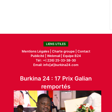
LIENS UTILES
Mentions Légales |
Charte groupe |
Contact
Publicité
|
Webmail |
Equipe B24
Tél : +( 226) 25-33-38-30
Email: info[at]burkina24.com
Burkina 24 : 17 Prix Galian
remportés