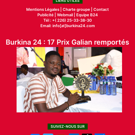
LIENS UTILES
Mentions Légales |
Charte groupe |
Contact
Publicité
|
Webmail |
Equipe B24
Tél : +( 226) 25-33-38-30
Email: info[at]burkina24.com
Burkina 24 : 17 Prix Galian remportés
SUIVEZ-NOUS SUR