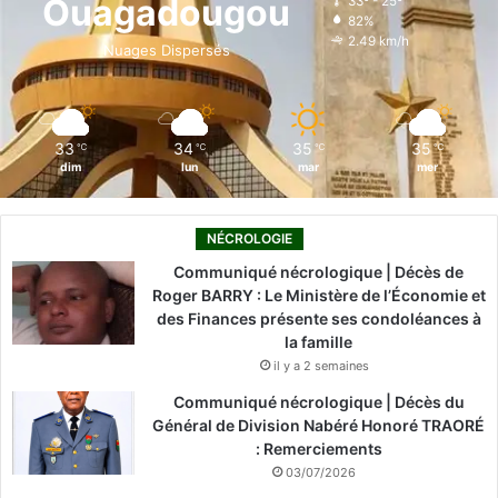
Ouagadougou
33º - 25º
82%
o
i
e
r
2.49 km/h
Nuages Dispersés
k
n
a
m
33
34
35
35
℃
℃
℃
℃
dim
lun
mar
mer
NÉCROLOGIE
Communiqué nécrologique | Décès de
Roger BARRY : Le Ministère de l’Économie et
des Finances présente ses condoléances à
la famille
il y a 2 semaines
Communiqué nécrologique | Décès du
Général de Division Nabéré Honoré TRAORÉ
: Remerciements
03/07/2026