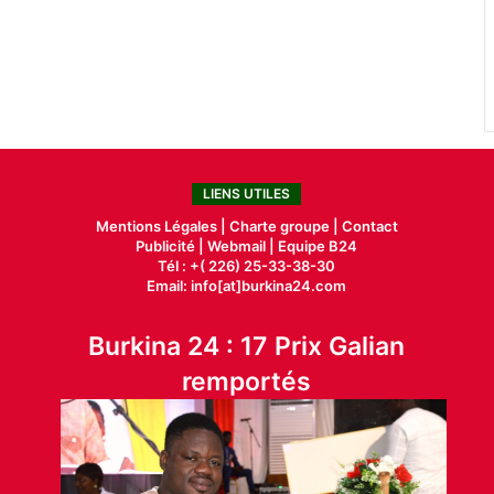
LIENS UTILES
Mentions Légales |
Charte groupe |
Contact
Publicité
|
Webmail |
Equipe B24
Tél : +( 226) 25-33-38-30
Email: info[at]burkina24.com
Burkina 24 : 17 Prix Galian
remportés