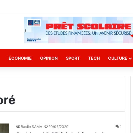
E
ÉCONOMIE
OPINION
SPORT
TECH
CULTURE
oré
Basile SAMA
20/05/2020
1