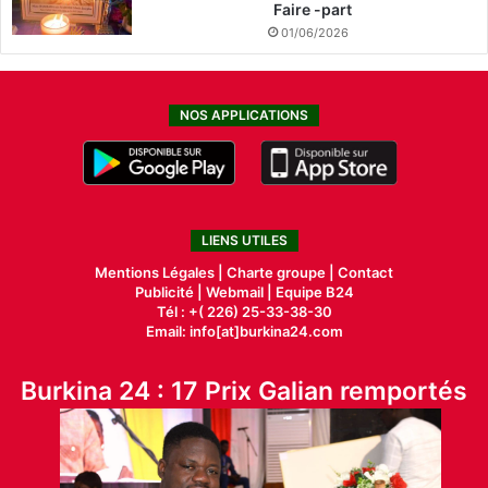
Faire -part
01/06/2026
NOS APPLICATIONS
LIENS UTILES
Mentions Légales |
Charte groupe |
Contact
Publicité
|
Webmail |
Equipe B24
Tél : +( 226) 25-33-38-30
Email: info[at]burkina24.com
Burkina 24 : 17 Prix Galian remportés