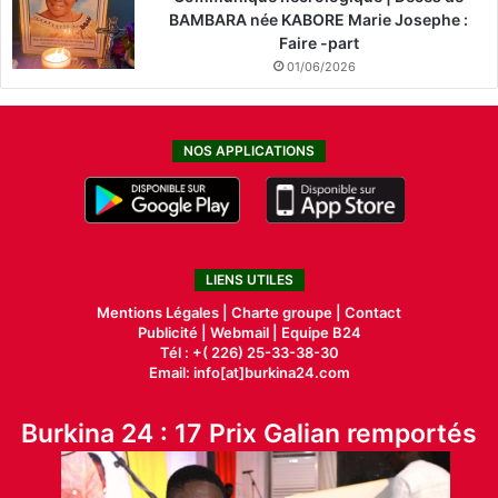
BAMBARA née KABORE Marie Josephe :
Faire -part
01/06/2026
NOS APPLICATIONS
LIENS UTILES
Mentions Légales |
Charte groupe |
Contact
Publicité
|
Webmail |
Equipe B24
Tél : +( 226) 25-33-38-30
Email: info[at]burkina24.com
Burkina 24 : 17 Prix Galian remportés