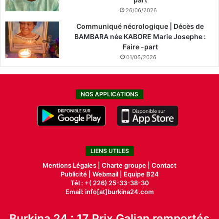
26/06/2026
Communiqué nécrologique | Décès de
BAMBARA née KABORE Marie Josephe :
Faire -part
01/06/2026
NOS APPLICATIONS
LIENS UTILES
Mentions Légales |
Charte groupe |
Contact
Publicité
|
Webmail |
Equipe B24
Tél : +( 226) 25-33-38-30
Email: info[at]burkina24.com
Burkina 24 : 17 Prix Galian remportés