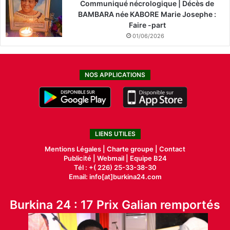
Communiqué nécrologique | Décès de
BAMBARA née KABORE Marie Josephe :
Faire -part
01/06/2026
NOS APPLICATIONS
LIENS UTILES
Mentions Légales |
Charte groupe |
Contact
Publicité
|
Webmail |
Equipe B24
Tél : +( 226) 25-33-38-30
Email: info[at]burkina24.com
Burkina 24 : 17 Prix Galian remportés